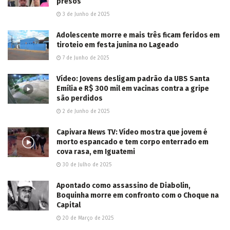
presos
3 de Junho de 2025
Adolescente morre e mais três ficam feridos em
tiroteio em festa junina no Lageado
7 de Junho de 2025
Vídeo: Jovens desligam padrão da UBS Santa
Emília e R$ 300 mil em vacinas contra a gripe
são perdidos
2 de Junho de 2025
Capivara News TV: Vídeo mostra que jovem é
morto espancado e tem corpo enterrado em
cova rasa, em Iguatemi
30 de Julho de 2025
Apontado como assassino de Diabolin,
Boquinha morre em confronto com o Choque na
Capital
20 de Março de 2025