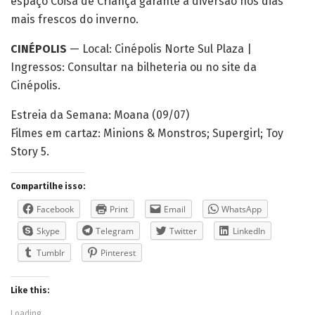
espaço Coisa de Criança garante a diversão nos dias
mais frescos do inverno.
CINÉPOLIS
— Local: Cinépolis Norte Sul Plaza |
Ingressos: Consultar na bilheteria ou no site da
Cinépolis.
Estreia da Semana: Moana (09/07)
Filmes em cartaz: Minions & Monstros; Supergirl; Toy
Story 5.
Compartilhe isso:
Facebook
Print
Email
WhatsApp
Skype
Telegram
Twitter
LinkedIn
Tumblr
Pinterest
Like this:
Loading...