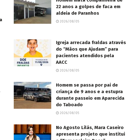
Homem mata companheira de
22 anos a golpes de faca em
aldeia de Paranhos
a
2026/08/05
Igreja arrecada fraldas através
do “Mãos que Ajudam” para
pacientes atendidos pela
AACC
2026/08/05
Homem se passa por pai de
e
criança de 9 anos e a estupra
durante passeio em Aparecida
do Taboado
2026/08/05
No Agosto Lilás, Mara Caseiro
apresenta projeto que institui