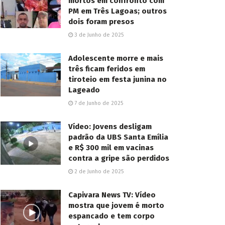
mortos em confronto com
PM em Três Lagoas; outros
dois foram presos
3 de Junho de 2025
Adolescente morre e mais
três ficam feridos em
tiroteio em festa junina no
Lageado
7 de Junho de 2025
Vídeo: Jovens desligam
padrão da UBS Santa Emília
e R$ 300 mil em vacinas
contra a gripe são perdidos
2 de Junho de 2025
Capivara News TV: Vídeo
mostra que jovem é morto
espancado e tem corpo