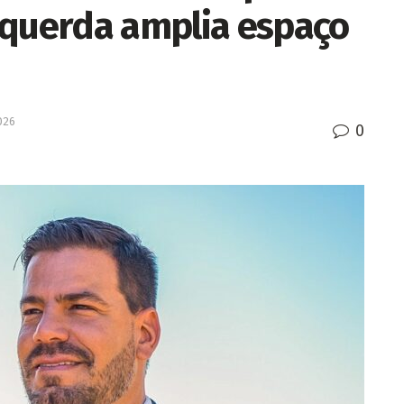
squerda amplia espaço
026
0