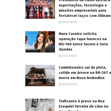
Presidente da Fiems destaca
exportações, tecnologia e
missões empresariais para
fortalecer laços com Okinaw
2026/08/05
Mara Caseiro solicita
operação tapa-buracos na
MS-160 entre Tacuru e Sete
Quedas
2026/08/05
Caminhoneiro sai da pista,
colide em árvore na BR-267 
morre em Nova Andradina
2026/08/05
Traficante é preso na Rua
Ezequiel Ferreira de Lima no