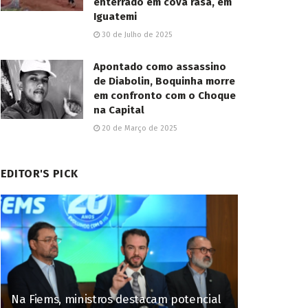
enterrado em cova rasa, em
Iguatemi
30 de Julho de 2025
Apontado como assassino
de Diabolin, Boquinha morre
em confronto com o Choque
na Capital
20 de Março de 2025
EDITOR'S PICK
Na Fiems, ministros destacam potencial