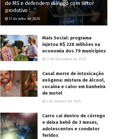
de MS e defendem diálogo com setor
produtivo
31 de Julho de 2026
Mais Social: programa
injetou R$ 228 milhões na
economia dos 79 municípios
27 de Dezembro de 2023
Casal morre de intoxicação
exógena: mistura de álcool,
cocaína e calor em banheira
de motel
2 de Outubro de 2025
Carro cai dentro de córrego
e deixa bebê de 3 meses,
adolescentes e condutor
feridos