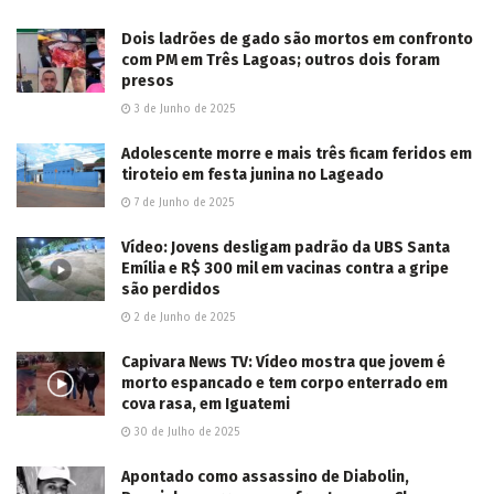
Dois ladrões de gado são mortos em confronto
com PM em Três Lagoas; outros dois foram
presos
3 de Junho de 2025
Adolescente morre e mais três ficam feridos em
tiroteio em festa junina no Lageado
7 de Junho de 2025
Vídeo: Jovens desligam padrão da UBS Santa
Emília e R$ 300 mil em vacinas contra a gripe
são perdidos
2 de Junho de 2025
Capivara News TV: Vídeo mostra que jovem é
morto espancado e tem corpo enterrado em
cova rasa, em Iguatemi
30 de Julho de 2025
Apontado como assassino de Diabolin,