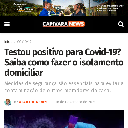
Inicio
COVID-19
Testou positivo para Covid-19?
Saiba como fazer o isolamento
domiciliar
Medidas de segurança são essenciais para evitar a
contaminação de outros moradores da casa.
BY
ALAN DIÓGENES
16 de Dezembro de 2020