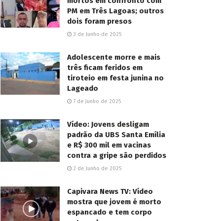
mortos em confronto com
PM em Três Lagoas; outros
dois foram presos
3 de Junho de 2025
Adolescente morre e mais
três ficam feridos em
tiroteio em festa junina no
Lageado
7 de Junho de 2025
Vídeo: Jovens desligam
padrão da UBS Santa Emília
e R$ 300 mil em vacinas
contra a gripe são perdidos
2 de Junho de 2025
Capivara News TV: Vídeo
mostra que jovem é morto
espancado e tem corpo