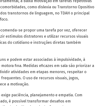
rtamental, à baixa motivação em tarefas repetitivas
 comorbidades, como dislexia ou Transtorno Opositivo
dos transtornos de linguagem, no TDAH o principal
foco.
ecomenda-se propor uma tarefa por vez, oferecer
r estímulos distratores e utilizar recursos visuais
áticas do cotidiano e instruções diretas também
muns e podem estar associadas à impulsividade, à
motora fina. Medidas eficazes em sala são priorizar a
ividir atividades em etapas menores, respeitar o
 frequentes. O uso de recursos visuais, jogos,
lece a motivação.
 exige paciência, planejamento e empatia. Com
ado, é possível transformar desafios em