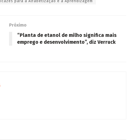
ficazes para a Alfabetização e a Aprendizagem
Próximo
“Planta de etanol de milho significa mais
emprego e desenvolvimento”, diz Verruck
s