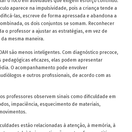
tar o foco em atividades que exigem esforço contínuo.
áculo aparece na impulsividade, pois a criança tende a
odificá-las, escreve de forma apressada e abandona a
a combinada, os dois conjuntos se somam. Reconhecer
 o professor a ajustar as estratégias, em vez de
H da mesma maneira.
DAH são menos inteligentes. Com diagnóstico precoce,
ias pedagógicas eficazes, elas podem apresentar
 média. O acompanhamento pode envolver
udiólogos e outros profissionais, de acordo com as
 os professores observem sinais como dificuldade em
dos, impaciência, esquecimento de materiais,
 movimentos.
ficuldades estão relacionadas à atenção, à memória, à