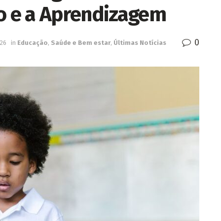
ão e a Aprendizagem
0
026
in
Educação
,
Saúde e Bem estar
,
Últimas Notícias