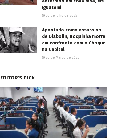
enterrado em cova rasa, em
Iguatemi
30 de Julho de 2025
Apontado como assassino
de Diabolin, Boquinha morre
em confronto com o Choque
na Capital
20 de Março de 2025
EDITOR'S PICK