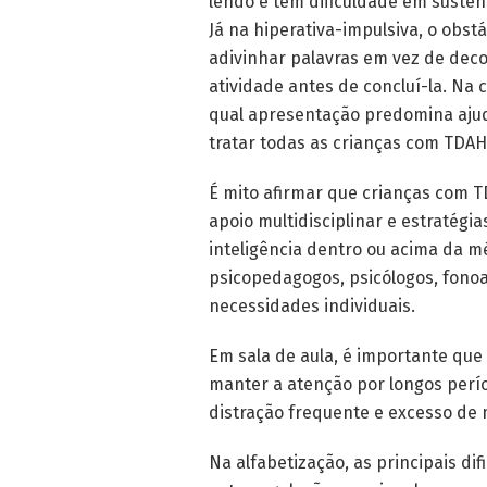
lendo e tem dificuldade em susten
Já na hiperativa-impulsiva, o obst
adivinhar palavras em vez de dec
atividade antes de concluí-la. N
qual apresentação predomina ajuda
tratar todas as crianças com TDA
É mito afirmar que crianças com T
apoio multidisciplinar e estratég
inteligência dentro ou acima da
psicopedagogos, psicólogos, fonoa
necessidades individuais.
Em sala de aula, é importante que
manter a atenção por longos perío
distração frequente e excesso de
Na alfabetização, as principais di