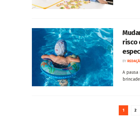
Mudan
risco
espec
BY
REDAÇÃ
A pausa 
brincade
1
2