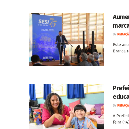
Aumen
marca
BY
REDAÇÃ
Este ano
Branca r
Prefe
educa
BY
REDAÇÃ
A Prefei
feira (1