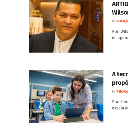
ARTIG
Wilso
BY
REDAÇÃ
Por: Wil
de apena
A tec
propó
BY
REDAÇÃ
Por: Leo
escola a