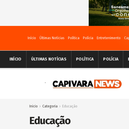
Início
Últimas Notícias
Política
Polícia
Entretenimento
Ca
INÍCIO
ÚLTIMAS NOTÍCIAS
POLÍTICA
POLÍCIA
Inicio
Categoria
Educação
Educação