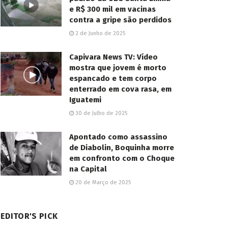
e R$ 300 mil em vacinas
contra a gripe são perdidos
2 de Junho de 2025
Capivara News TV: Vídeo
mostra que jovem é morto
espancado e tem corpo
enterrado em cova rasa, em
Iguatemi
30 de Julho de 2025
Apontado como assassino
de Diabolin, Boquinha morre
em confronto com o Choque
na Capital
20 de Março de 2025
EDITOR'S PICK