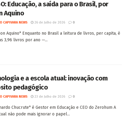
O: Educação, a saída para o Brasil, por
n Aquino
O CAPIVARA NEWS
26 de Julho de 2026
0
son Aquino* Enquanto no Brasil a leitura de livros, per capita, é
s 3,96 livros por ano —...
nologia e a escola atual: inovação com
sito pedagógico
O CAPIVARA NEWS
23 de Julho de 2026
0
nardo Chucrute* é Gestor em Educação e CEO do Zerohum A
tual não pode mais ignorar o papel...