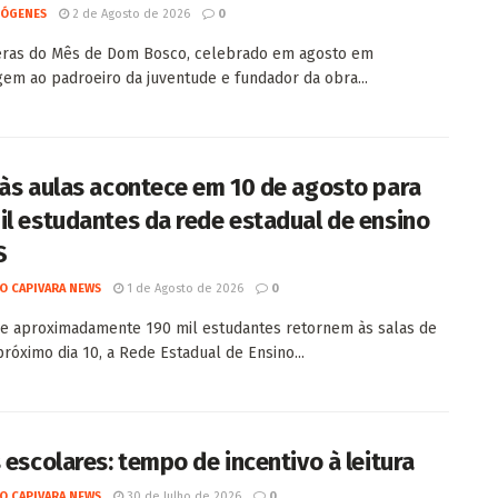
IÓGENES
2 de Agosto de 2026
0
eras do Mês de Dom Bosco, celebrado em agosto em
m ao padroeiro da juventude e fundador da obra...
 às aulas acontece em 10 de agosto para
il estudantes da rede estadual de ensino
S
O CAPIVARA NEWS
1 de Agosto de 2026
0
e aproximadamente 190 mil estudantes retornem às salas de
próximo dia 10, a Rede Estadual de Ensino...
 escolares: tempo de incentivo à leitura
O CAPIVARA NEWS
30 de Julho de 2026
0