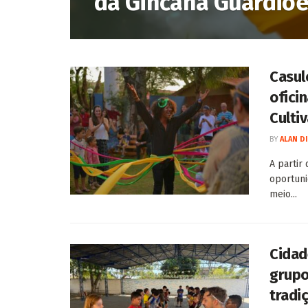
da Gincana Guardiõe
Casul
ofici
Cultiv
BY
ALAN D
A partir
oportuni
meio...
Cidad
grupo
tradi