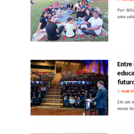
Por: Wil
uma vali
Entre 
educa
futur
BY
ALAN D
Em um mo
novas te