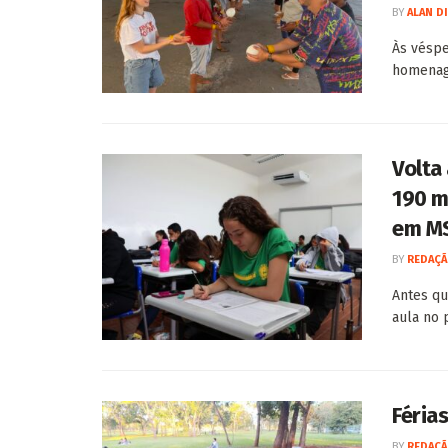
BY
ALAN D
Às vésp
homenage
Volta
190 m
em M
BY
REDAÇÃ
Antes qu
aula no 
Férias
BY
REDAÇÃ