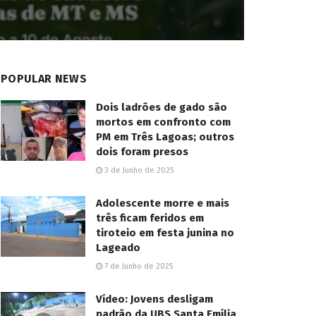
POPULAR NEWS
Dois ladrões de gado são
mortos em confronto com
PM em Três Lagoas; outros
dois foram presos
3 de Junho de 2025
Adolescente morre e mais
três ficam feridos em
tiroteio em festa junina no
Lageado
7 de Junho de 2025
Vídeo: Jovens desligam
padrão da UBS Santa Emília