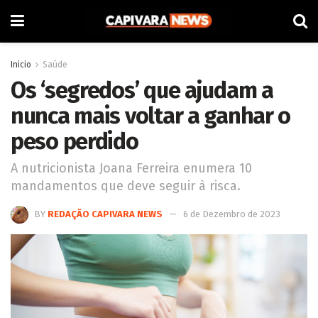
Inicio
Saúde
Os ‘segredos’ que ajudam a
nunca mais voltar a ganhar o
peso perdido
A nutricionista Joana Ferreira enumera 10
mandamentos que deve seguir à risca.
BY
REDAÇÃO CAPIVARA NEWS
6 de Dezembro de 2023