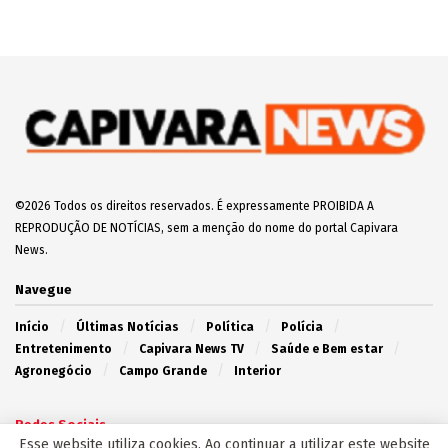
Vídeo: Jovens desligam padrão da UBS Santa
Emília e R$ 300 mil em vacinas contra a gripe
são perdidos
2 de Junho de 2025
Capivara News TV: Vídeo mostra que jovem é
morto espancado e tem corpo enterrado em
cova rasa, em Iguatemi
30 de Julho de 2025
Apontado como assassino de Diabolin,
Boquinha morre em confronto com o Choque na
Capital
20 de Março de 2025
EDITOR'S PICK
Esse website utiliza cookies. Ao continuar a utilizar este website