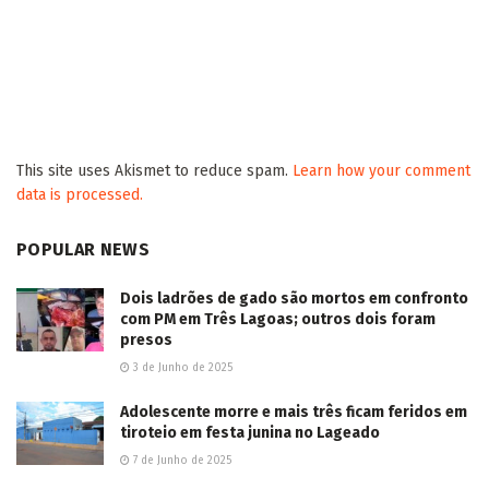
Após ameaçar advogado dizendo ser membro
de facção, homem morre em confronto com PM
em Três Lagoas
2026/08/07
Aos 20 anos da Lei Maria da Penha, trabalho de
encaminhados pela Justiça ajuda a transformar
vidas em CG
2026/08/07
Vira CG leva asfalto às Vilas Nogueira e Aimoré
em Campo Grande
2026/08/07
Imaginário Maracangalha apresenta
“TRANSBORDA” com duas intervenções
gratuitas na 14 de Julho
2026/08/07
Jovem motociclista morre ao colidir na traseira
de caminhão estacionado em Dourados