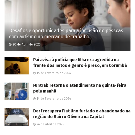
This site uses Akismet to reduce spam.
Learn how your comment
data is processed.
POPULAR NEWS
Dois ladrões de gado são mortos em confronto
com PM em Três Lagoas; outros dois foram
presos
3 de Junho de 2025
Adolescente morre e mais três ficam feridos em
tiroteio em festa junina no Lageado
7 de Junho de 2025