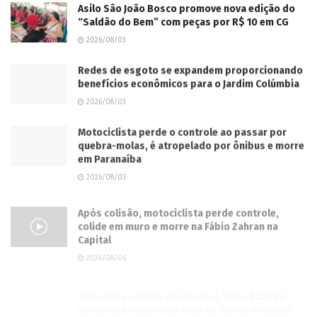
Asilo São João Bosco promove nova edição do
“Saldão do Bem” com peças por R$ 10 em CG
2026/08/03
Redes de esgoto se expandem proporcionando
benefícios econômicos para o Jardim Colúmbia
2026/08/03
Motociclista perde o controle ao passar por
quebra-molas, é atropelado por ônibus e morre
em Paranaíba
2026/08/03
Após colisão, motociclista perde controle,
colide em muro e morre na Fábio Zahran na
Capital
2026/08/06
Com nome na lista da Interpol, Neno Razuk é
preso na Bolívia onde vivia de forma irregular
2026/08/03