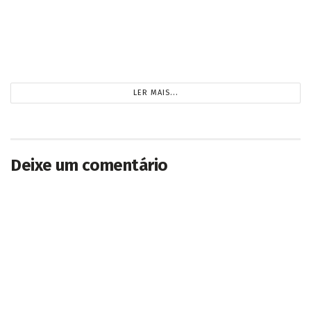
Funtrab abre seleção para motorista de
caminhão e aplicador agrícola com contratação
imediata em Campo Grande
2026/08/01
LER MAIS...
Deixe um comentário