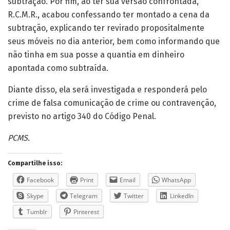
subtração. Por fim, ao ter sua versão confrontada,
R.C.M.R., acabou confessando ter montado a cena da
subtração, explicando ter revirado propositalmente
seus móveis no dia anterior, bem como informando que
não tinha em sua posse a quantia em dinheiro
apontada como subtraída.
Diante disso, ela será investigada e responderá pelo
crime de falsa comunicação de crime ou contravenção,
previsto no artigo 340 do Código Penal.
PCMS.
Compartilhe isso:
Facebook
Print
Email
WhatsApp
Skype
Telegram
Twitter
LinkedIn
Tumblr
Pinterest