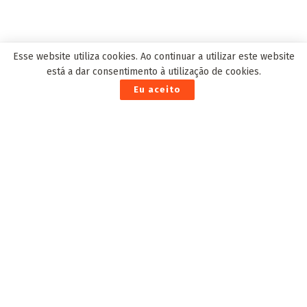
Esse website utiliza cookies. Ao continuar a utilizar este website
está a dar consentimento à utilização de cookies.
Eu aceito
This site uses Akismet to reduce spam.
Learn how your comment
data is processed.
POPULAR NEWS
Dois ladrões de gado são mortos em confronto
com PM em Três Lagoas; outros dois foram
presos
3 de Junho de 2025