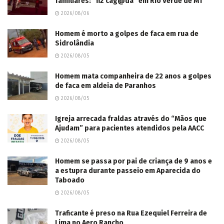
familiares: “fiz cag@da” em Rio Verde de MT
2026/08/06
Homem é morto a golpes de faca em rua de
Sidrolândia
2026/08/05
Homem mata companheira de 22 anos a golpes
de faca em aldeia de Paranhos
2026/08/05
Igreja arrecada fraldas através do “Mãos que
Ajudam” para pacientes atendidos pela AACC
2026/08/05
Homem se passa por pai de criança de 9 anos e
a estupra durante passeio em Aparecida do
Taboado
2026/08/05
Traficante é preso na Rua Ezequiel Ferreira de
Lima no Aero Rancho