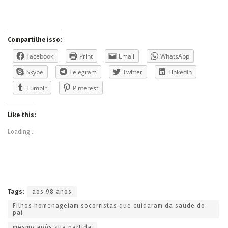
Compartilhe isso:
Facebook
Print
Email
WhatsApp
Skype
Telegram
Twitter
LinkedIn
Tumblr
Pinterest
Like this:
Loading...
Tags:
aos 98 anos
Filhos homenageiam socorristas que cuidaram da saúde do
pai
mesmo após sua partida