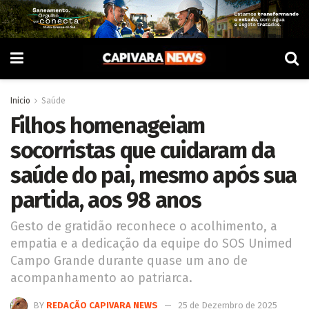
Inicio
Saúde
Filhos homenageiam
socorristas que cuidaram da
saúde do pai, mesmo após sua
partida, aos 98 anos
Gesto de gratidão reconhece o acolhimento, a
empatia e a dedicação da equipe do SOS Unimed
Campo Grande durante quase um ano de
acompanhamento ao patriarca.
BY
REDAÇÃO CAPIVARA NEWS
25 de Dezembro de 2025