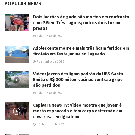
POPULAR NEWS
Dois ladrões de gado são mortos em confronto
com PM em Três Lagoas; outros dois foram
presos
3 de Junho de 2025
Adolescente morre e mais três ficam feridos em
tiroteio em festa junina no Lageado
7 de Junho de 2025
Vídeo: Jovens desligam padrão da UBS Santa
Emília e R$ 300 mil em vacinas contra a gripe
são perdidos
2 de Junho de 2025
Capivara News TV: Vídeo mostra que jovem é
morto espancado e tem corpo enterrado em
cova rasa, em Iguatemi
30 de Julho de 2025