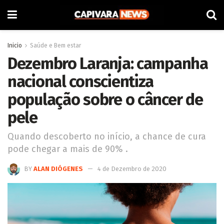
Inicio
Saúde e Bem estar
Dezembro Laranja: campanha
nacional conscientiza
população sobre o câncer de
pele
Quando descoberto no início, a chance de cura
pode chegar a mais de 90% .
BY
ALAN DIÓGENES
4 de Dezembro de 2020