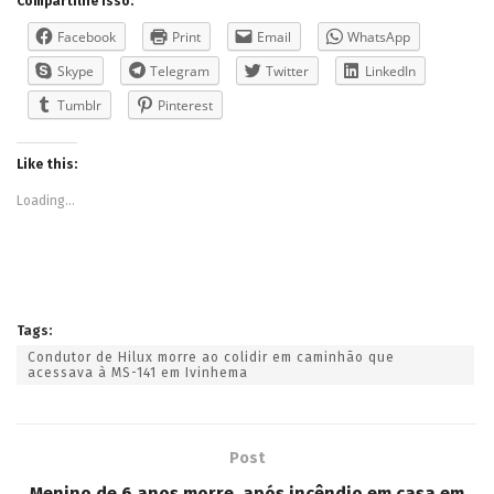
Compartilhe isso:
Facebook
Print
Email
WhatsApp
Skype
Telegram
Twitter
LinkedIn
Tumblr
Pinterest
Like this:
Loading...
Tags:
Condutor de Hilux morre ao colidir em caminhão que
acessava à MS-141 em Ivinhema
Post
Menino de 6 anos morre, após incêndio em casa em