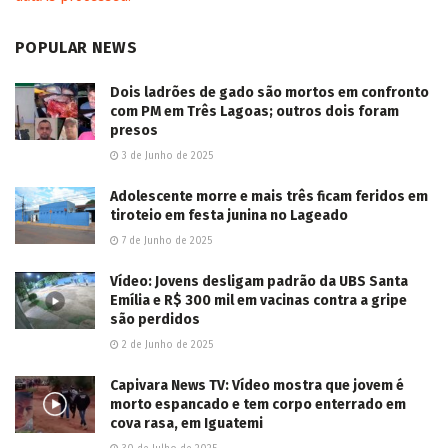
POPULAR NEWS
Dois ladrões de gado são mortos em confronto
com PM em Três Lagoas; outros dois foram
presos
3 de Junho de 2025
Adolescente morre e mais três ficam feridos em
tiroteio em festa junina no Lageado
7 de Junho de 2025
Vídeo: Jovens desligam padrão da UBS Santa
Emília e R$ 300 mil em vacinas contra a gripe
são perdidos
2 de Junho de 2025
Capivara News TV: Vídeo mostra que jovem é
morto espancado e tem corpo enterrado em
cova rasa, em Iguatemi