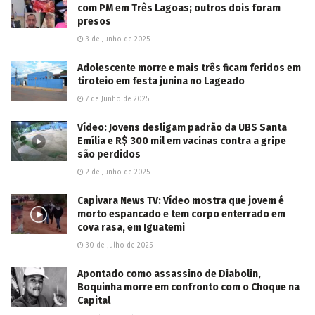
com PM em Três Lagoas; outros dois foram
presos
3 de Junho de 2025
Adolescente morre e mais três ficam feridos em
tiroteio em festa junina no Lageado
7 de Junho de 2025
Vídeo: Jovens desligam padrão da UBS Santa
Emília e R$ 300 mil em vacinas contra a gripe
são perdidos
2 de Junho de 2025
Capivara News TV: Vídeo mostra que jovem é
morto espancado e tem corpo enterrado em
cova rasa, em Iguatemi
30 de Julho de 2025
Apontado como assassino de Diabolin,
Boquinha morre em confronto com o Choque na
Capital