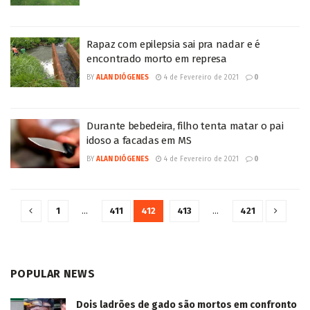
Rapaz com epilepsia sai pra nadar e é
encontrado morto em represa
BY
ALAN DIÓGENES
4 de Fevereiro de 2021
0
Durante bebedeira, filho tenta matar o pai
idoso a facadas em MS
BY
ALAN DIÓGENES
4 de Fevereiro de 2021
0
1
…
411
412
413
…
421
POPULAR NEWS
Dois ladrões de gado são mortos em confronto