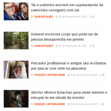
Tia e sobrinho morrem em capotamento de
caminhão carregado com sal
BY
ALAN DIÓGENES
10 de Fevereiro de 2021
0
Homem encontra corpo que pode ser de
pessoa desaparecida em janeiro
BY
ALAN DIÓGENES
10 de Fevereiro de 2021
0
Pescador profissional e amigos são multados
por pescar com rede na piracema
BY
REDAÇÃO CAPIVARA NEWS
6 de Fevereiro de 2021
0
Vizinho oferece bolachas para atrair menino e
estuprá-lo em cidade do interior
BY
REDAÇÃO CAPIVARA NEWS
5 de Fevereiro de 2021
0