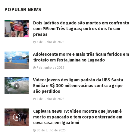
POPULAR NEWS
Dois ladrões de gado são mortos em confronto
com PM em Três Lagoas; outros dois foram
presos
3 de Junho de 2025
Adolescente morre e mais três ficam feridos em
tiroteio em festa junina no Lageado
7 de Junho de 2025
Vídeo: Jovens desligam padrão da UBS Santa
Emília e R$ 300 mil em vacinas contra a gripe
são perdidos
2 de Junho de 2025
Capivara News TV: Vídeo mostra que jovem é
morto espancado e tem corpo enterrado em
cova rasa, em Iguatemi
30 de Julho de 2025