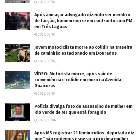
2026/08/07
Após ameaçar advogado dizendo ser membro
de facção, homem morre em confronto com PM
em Três Lagoas
2026/08/07
Jovem motociclista morre ao colidir na traseira
de caminhão estacionado em Dourados
2026/08/07
VÍDEO: Motorista morre, após sair de
conveniência e colidir em muro na Avenida
Guaicurus
2026/08/07
Polícia divulga foto de assassino de mulher em
Rio Verde de MT que está foragido
2026/08/06
Após MS registrar 21 feminicídios, deputada diz
que “não podemos esperar a próxima mulher