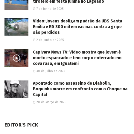
tiroteio em festa junina no Lageado
7 de Junho de 2025
Vídeo: Jovens desligam padrão da UBS Santa
Emília e R$ 300 mil em vacinas contra a gripe
são perdidos
2 de Junho de 2025
Capivara News TV: Vídeo mostra que jovem é
morto espancado e tem corpo enterrado em
cova rasa, em Iguatemi
30 de Julho de 2025
Apontado como assassino de Diabolin,
Boquinha morre em confronto com o Choque na
Capital
20 de Março de 2025
EDITOR'S PICK