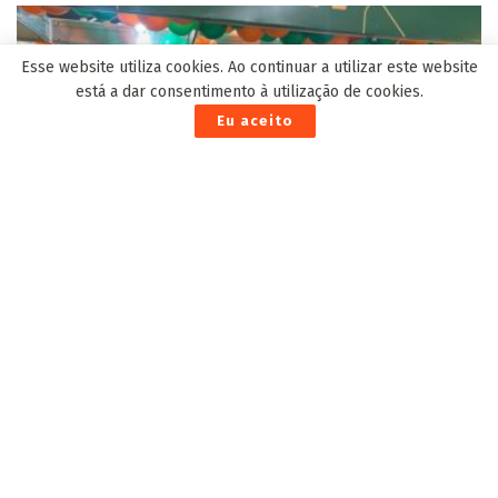
Esse website utiliza cookies. Ao continuar a utilizar este website
está a dar consentimento à utilização de cookies.
Eu aceito
3º Feirão MS Moradia oferece Bônus Moradia com
subsídio que pode chegar a R$ 32 mil
15 de Outubro de 2025
Barroso vota para proibir que pais não vacinem
filhos por convicções pessoais
17 de Dezembro de 2020
Identificado o jovem condutor da Honda Biz que
morreu em colisão frontal com caminhão em
Três Lagoas
11 de Setembro de 2025
Fiems reúne empresários em encontro com