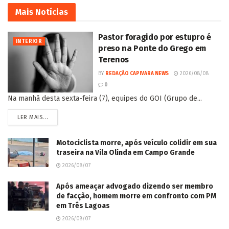
Mais
Notícias
Pastor foragido por estupro é
INTERIOR
preso na Ponte do Grego em
Terenos
BY
REDAÇÃO CAPIVARA NEWS
2026/08/08
0
Na manhã desta sexta-feira (7), equipes do GOI (Grupo de...
LER MAIS...
Motociclista morre, após veículo colidir em sua
traseira na Vila Olinda em Campo Grande
2026/08/07
Após ameaçar advogado dizendo ser membro
de facção, homem morre em confronto com PM
em Três Lagoas
2026/08/07