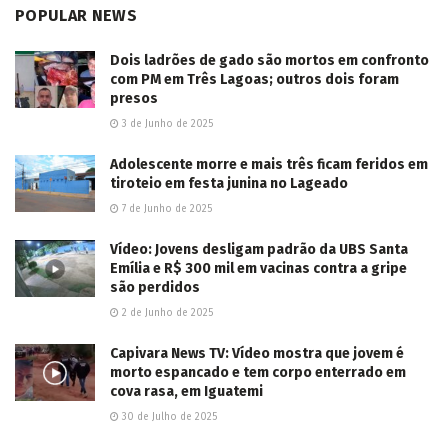
POPULAR NEWS
Dois ladrões de gado são mortos em confronto
com PM em Três Lagoas; outros dois foram
presos
3 de Junho de 2025
Adolescente morre e mais três ficam feridos em
tiroteio em festa junina no Lageado
7 de Junho de 2025
Vídeo: Jovens desligam padrão da UBS Santa
Emília e R$ 300 mil em vacinas contra a gripe
são perdidos
2 de Junho de 2025
Capivara News TV: Vídeo mostra que jovem é
morto espancado e tem corpo enterrado em
cova rasa, em Iguatemi
30 de Julho de 2025