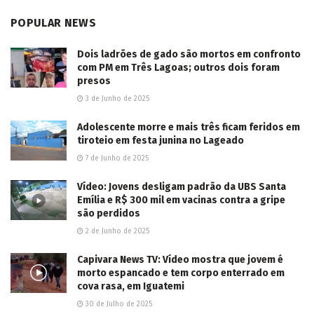
POPULAR NEWS
Dois ladrões de gado são mortos em confronto
com PM em Três Lagoas; outros dois foram
presos
3 de Junho de 2025
Adolescente morre e mais três ficam feridos em
tiroteio em festa junina no Lageado
7 de Junho de 2025
Vídeo: Jovens desligam padrão da UBS Santa
Emília e R$ 300 mil em vacinas contra a gripe
são perdidos
2 de Junho de 2025
Capivara News TV: Vídeo mostra que jovem é
morto espancado e tem corpo enterrado em
cova rasa, em Iguatemi
30 de Julho de 2025