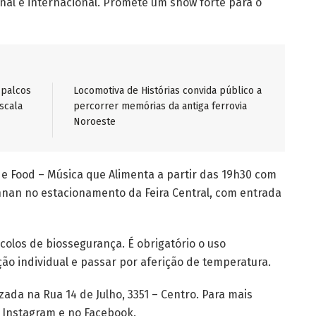
al e internacional. Promete um show forte para o
 palcos
Locomotiva de Histórias convida público a
scala
percorrer memórias da antiga ferrovia
Noroeste
c e Food – Música que Alimenta a partir das 19h30 com
nnan no estacionamento da Feira Central, com entrada
olos de biossegurança. É obrigatório o uso
o individual e passar por aferição de temperatura.
lizada na Rua 14 de Julho, 3351 – Centro. Para mais
 Instagram e no Facebook.