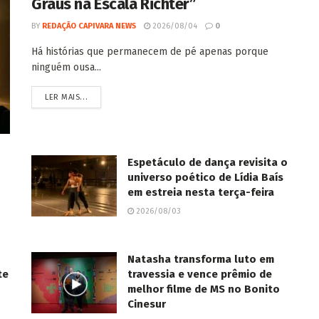
Graus na Escala Richter”
BY
REDAÇÃO CAPIVARA NEWS
2026/08/04
0
Há histórias que permanecem de pé apenas porque
ninguém ousa...
LER MAIS...
Espetáculo de dança revisita o
universo poético de Lídia Baís
em estreia nesta terça-feira
2026/08/03
Natasha transforma luto em
te
travessia e vence prêmio de
melhor filme de MS no Bonito
Cinesur