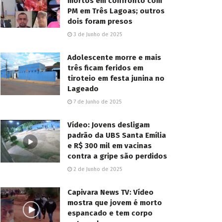
mortos em confronto com
PM em Três Lagoas; outros
dois foram presos
3 de Junho de 2025
Adolescente morre e mais
três ficam feridos em
tiroteio em festa junina no
Lageado
7 de Junho de 2025
Vídeo: Jovens desligam
padrão da UBS Santa Emília
e R$ 300 mil em vacinas
contra a gripe são perdidos
2 de Junho de 2025
Capivara News TV: Vídeo
mostra que jovem é morto
espancado e tem corpo