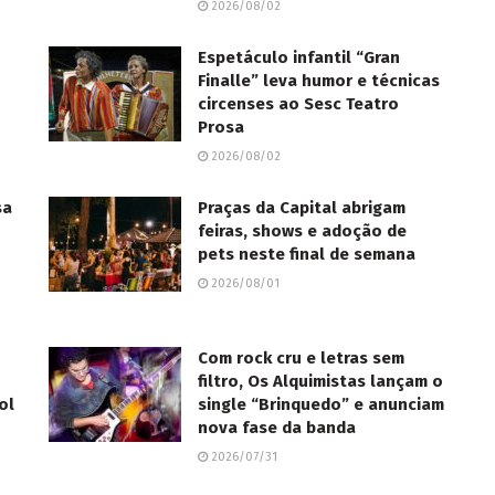
2026/08/02
Espetáculo infantil “Gran
Finalle” leva humor e técnicas
circenses ao Sesc Teatro
Prosa
2026/08/02
sa
Praças da Capital abrigam
feiras, shows e adoção de
pets neste final de semana
2026/08/01
Com rock cru e letras sem
filtro, Os Alquimistas lançam o
ol
single “Brinquedo” e anunciam
nova fase da banda
2026/07/31