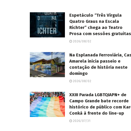
Espetáculo “Três Vírgula
Quatro Graus na Escala
Richter” chega ao Teatro
Prosa com sessões gratuitas
2026/08/02
Na Esplanada Ferroviária, Ca
Amarela inicia passeio e
contação de história neste
domingo
2026/08/02
XXIII Parada LGBTQIAPN+ de
Campo Grande bate recorde
histórico de público com Kar
Conká à frente do line-up
2026/07/31