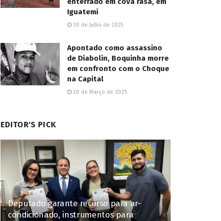
enterrado em cova rasa, em
Iguatemi
30 de Julho de 2025
Apontado como assassino
de Diabolin, Boquinha morre
em confronto com o Choque
na Capital
20 de Março de 2025
EDITOR'S PICK
Deputado garante recurso para ar-
condicionado, instrumentos para