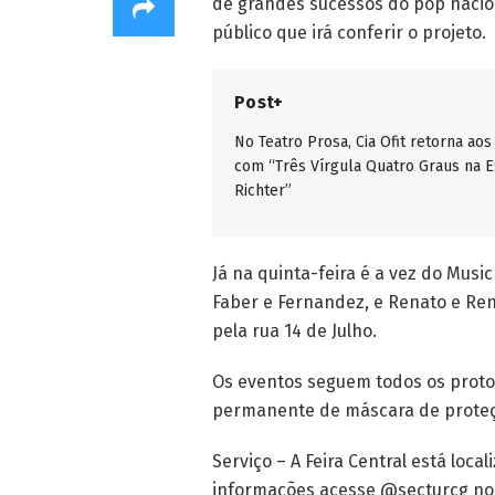
de grandes sucessos do pop nacion
público que irá conferir o projeto.
Post+
No Teatro Prosa, Cia Ofit retorna aos
com “Três Vírgula Quatro Graus na E
Richter”
Já na quinta-feira é a vez do Musi
Faber e Fernandez, e Renato e Re
pela rua 14 de Julho.
Os eventos seguem todos os protoc
permanente de máscara de proteçã
Serviço – A Feira Central está loca
informações acesse @secturcg no