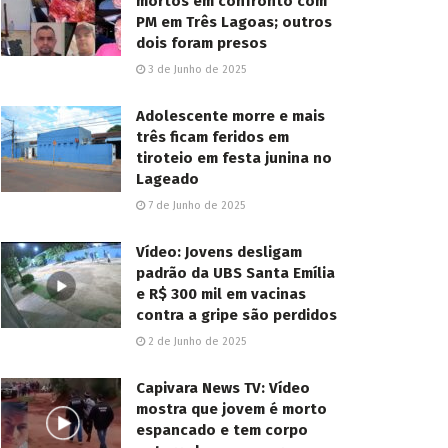
mortos em confronto com
PM em Três Lagoas; outros
dois foram presos
3 de Junho de 2025
Adolescente morre e mais
três ficam feridos em
tiroteio em festa junina no
Lageado
7 de Junho de 2025
Vídeo: Jovens desligam
padrão da UBS Santa Emília
e R$ 300 mil em vacinas
contra a gripe são perdidos
2 de Junho de 2025
Capivara News TV: Vídeo
mostra que jovem é morto
espancado e tem corpo