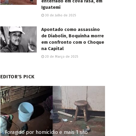
enterrado em cova rasa, em
Iguatemi
30 de Julho de 2025
Apontado como assassino
de Diabolin, Boquinha morre
em confronto com o Choque
na Capital
20 de Março de 2025
EDITOR'S PICK
Foragido por homicídio e mais 1 são