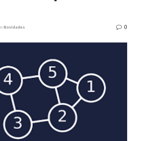
0
in
Novidades