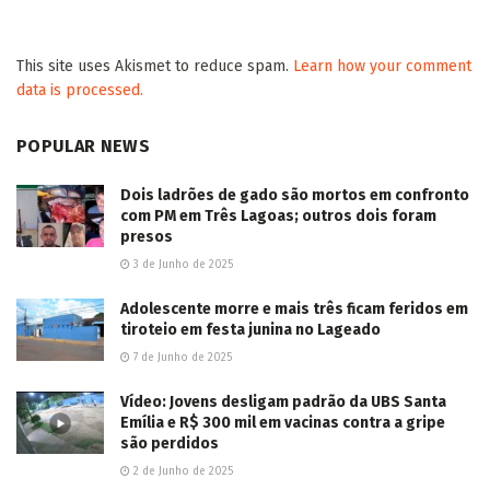
POPULAR NEWS
Dois ladrões de gado são mortos em confronto
com PM em Três Lagoas; outros dois foram
presos
3 de Junho de 2025
Adolescente morre e mais três ficam feridos em
tiroteio em festa junina no Lageado
7 de Junho de 2025
Vídeo: Jovens desligam padrão da UBS Santa
Emília e R$ 300 mil em vacinas contra a gripe
são perdidos
2 de Junho de 2025
Capivara News TV: Vídeo mostra que jovem é
morto espancado e tem corpo enterrado em
cova rasa, em Iguatemi
30 de Julho de 2025