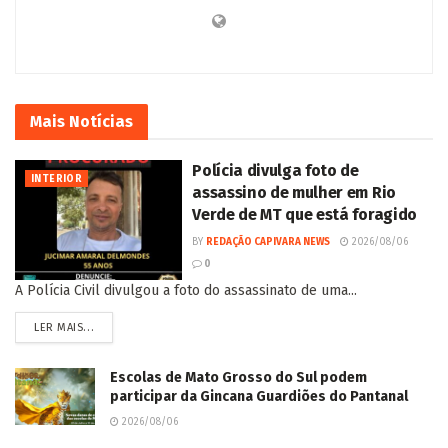
Mais
Notícias
Polícia divulga foto de
INTERIOR
assassino de mulher em Rio
Verde de MT que está foragido
BY
REDAÇÃO CAPIVARA NEWS
2026/08/06
0
A Polícia Civil divulgou a foto do assassinato de uma...
LER MAIS...
Escolas de Mato Grosso do Sul podem
participar da Gincana Guardiões do Pantanal
2026/08/06
Única indígena lembrada em pesquisa
espontânea, Gleycielli Guató quer levar
representatividade indígena para Câmara
Federal
2026/08/06