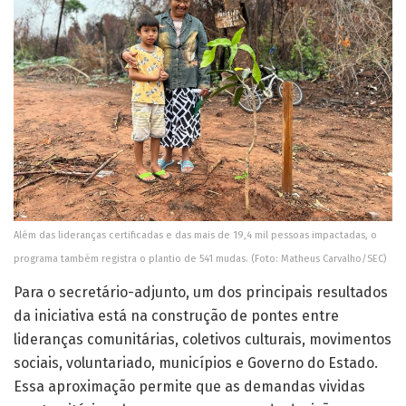
Além das lideranças certificadas e das mais de 19,4 mil pessoas impactadas, o
programa também registra o plantio de 541 mudas. (Foto: Matheus Carvalho/SEC)
Para o secretário-adjunto, um dos principais resultados
da iniciativa está na construção de pontes entre
lideranças comunitárias, coletivos culturais, movimentos
sociais, voluntariado, municípios e Governo do Estado.
Essa aproximação permite que as demandas vividas
nos territórios cheguem aos espaços de decisão e
sejam consideradas na formulação das políticas
públicas.
“O Perifeirarte virou sinônimo de gestão participativa. É