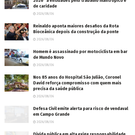
Bioceânica depois da construção da ponte
2026/08/06
Homem é assassinado por motociclista em bar
de Mundo Novo
2026/08/06
Nos 85 anos do Hospital São Julião, Coronel
David reforça compromisso com quem mais
precisa da saúde pública
2026/08/06
Defesa Civil emite alerta para risco de vendaval
em Campo Grande
2026/08/06
Dívida pública em alta exige responsabilidade
fiscal para proteger o setor produtivo
2026/08/06
Deputada aciona MPF contra presidente da
Fiems por ter sido barrada de jantar com