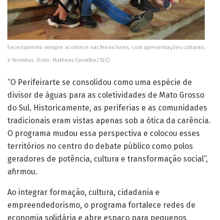
e feirinhas. (Foto: Matheus Carvalho/SEC)
“O Perifeirarte se consolidou como uma espécie de
divisor de águas para as coletividades de Mato Grosso
do Sul. Historicamente, as periferias e as comunidades
tradicionais eram vistas apenas sob a ótica da carência.
O programa mudou essa perspectiva e colocou esses
territórios no centro do debate público como polos
geradores de potência, cultura e transformação social”,
afirmou.
Ao integrar formação, cultura, cidadania e
empreendedorismo, o programa fortalece redes de
economia solidária e abre espaço para pequenos
produtores, artistas, feirantes, jovens e mulheres que
sustentam suas famílias por meio do trabalho
desenvolvido nos próprios territórios. A iniciativa
contribui para que a renda circule nos bairros e