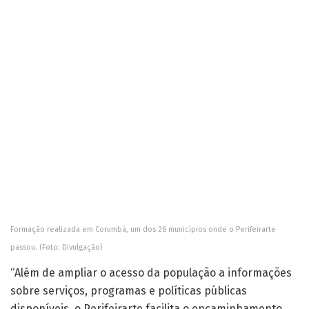
Formação realizada em Corumbá, um dos 26 municípios onde o Perifeirarte
passou. (Foto: Divulgação)
“Além de ampliar o acesso da população a informações
sobre serviços, programas e políticas públicas
disponíveis, o Perifeirarte facilita o encaminhamento
das demandas comunitárias e promove melhores
condições para a qualidade de vida da população”,
pontuou a subsecretária Tânia Regina.