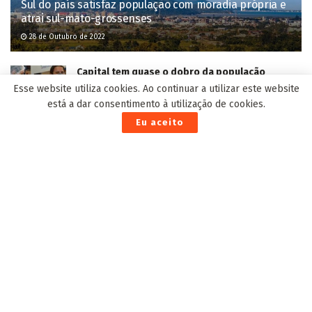
imunizada contra Covid se comparar com média
nacional
18 de Julho de 2021
Diminuir reprovações e continuar reformas nas
escolas estão entre as metas da Educação para
Esse website utiliza cookies. Ao continuar a utilizar este website
2026
está a dar consentimento à utilização de cookies.
12 de Fevereiro de 2026
Eu aceito
Vigilância incinera 15 mil medicamentos
irregulares avaliados em R$ 15 milhões em MS
18 de Junho de 2026