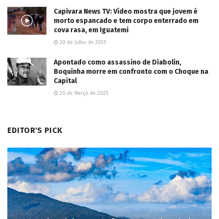
Apontado como assassino de Diabolin,
Boquinha morre em confronto com o Choque na
Capital
20 de Março de 2025
EDITOR'S PICK
Sul do país satisfaz população com moradia própria e
atrai sul-mato-grossenses
28 de Outubro de 2022
Capital tem quase o dobro da população