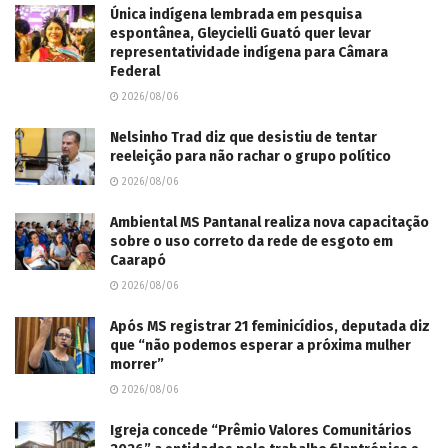
Nelsinho Trad diz que desistiu de tentar
reeleição para não rachar o grupo político
2026/08/06
Ambiental MS Pantanal realiza nova capacitação
sobre o uso correto da rede de esgoto em
Caarapó
2026/08/06
Após MS registrar 21 feminicídios, deputada diz
que “não podemos esperar a próxima mulher
morrer”
2026/08/06
Igreja concede “Prêmio Valores Comunitários
2026” a entidades pelo trabalho filantrópico e
de caridade
2026/08/06
Reinaldo aponta maiores desafios da Rota