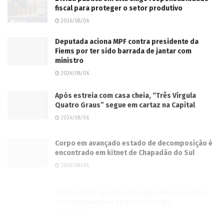
ministro
2026/08/06
Após estreia com casa cheia, “Três Vírgula
Quatro Graus” segue em cartaz na Capital
2026/08/06
Corpo em avançado estado de decomposição é
encontrado em kitnet de Chapadão do Sul
2026/08/06
Quinta-feira de obras: Acompanhe os trechos
com intervenções na BR-163 em MS
2026/08/06
Identificado homem encontrado morto a golpes
de faca em rua de Sidrolândia
2026/08/06
Indústria da construção transforma MS e amplia
destaque da mulher no mercado de trabalho