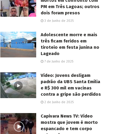
mortos em confronto com
PM em Três Lagoas; outros
dois foram presos
3 de Junho de 2025
Adolescente morre e mais
três ficam feridos em
tiroteio em festa junina no
Lageado
7 de Junho de 2025
Vídeo: Jovens desligam
padrão da UBS Santa Emília
e R$ 300 mil em vacinas
contra a gripe são perdidos
2 de Junho de 2025
Capivara News TV: Vídeo
mostra que jovem é morto
espancado e tem corpo