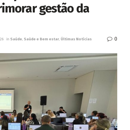
rimorar gestão da
0
026
in
Saúde
,
Saúde e Bem estar
,
Últimas Notícias