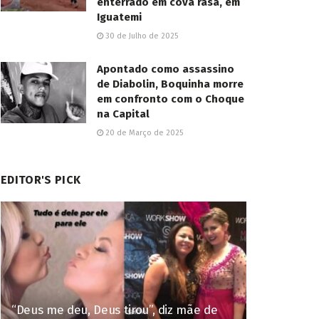
enterrado em cova rasa, em
Iguatemi
30 de Julho de 2025
Apontado como assassino
de Diabolin, Boquinha morre
em confronto com o Choque
na Capital
20 de Março de 2025
EDITOR'S PICK
“Deus me deu, Deus tirou”, diz mãe de