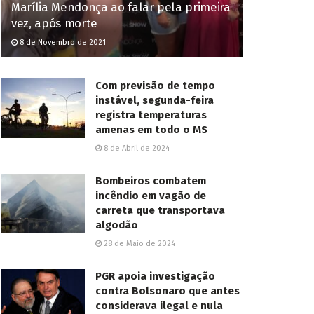
Marília Mendonça ao falar pela primeira
vez, após morte
8 de Novembro de 2021
Com previsão de tempo
instável, segunda-feira
registra temperaturas
amenas em todo o MS
8 de Abril de 2024
Bombeiros combatem
incêndio em vagão de
carreta que transportava
algodão
28 de Maio de 2024
PGR apoia investigação
contra Bolsonaro que antes
considerava ilegal e nula