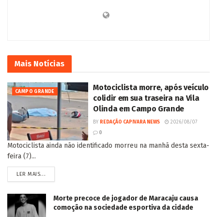
Mais
Notícias
Motociclista morre, após veículo
CAMPO GRANDE
colidir em sua traseira na Vila
Olinda em Campo Grande
BY
REDAÇÃO CAPIVARA NEWS
2026/08/07
0
Motociclista ainda não identificado morreu na manhã desta sexta-
feira (7)...
LER MAIS...
Morte precoce de jogador de Maracaju causa
comoção na sociedade esportiva da cidade