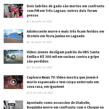
Dois ladrões de gado são mortos em confronto
com PM em Três Lagoas; outros dois foram
presos
3 de Junho de 2025
Adolescente morre e mais três ficam feridos em
tiroteio em festa junina no Lageado
7 de Junho de 2025
Vídeo: Jovens desligam padrão da UBS Santa
Emília e R$ 300 mil em vacinas contra a gripe
são perdidos
2 de Junho de 2025
Capivara News TV: Vídeo mostra que jovem é
morto espancado e tem corpo enterrado em
cova rasa, em Iguatemi
30 de Julho de 2025
Apontado como assassino de Diabolin,
Boquinha morre em confronto com o Choque na