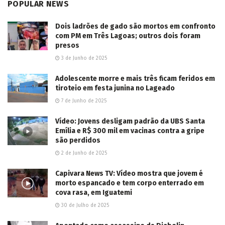
POPULAR NEWS
Dois ladrões de gado são mortos em confronto
com PM em Três Lagoas; outros dois foram
presos
3 de Junho de 2025
Adolescente morre e mais três ficam feridos em
tiroteio em festa junina no Lageado
7 de Junho de 2025
Vídeo: Jovens desligam padrão da UBS Santa
Emília e R$ 300 mil em vacinas contra a gripe
são perdidos
2 de Junho de 2025
Capivara News TV: Vídeo mostra que jovem é
morto espancado e tem corpo enterrado em
cova rasa, em Iguatemi
30 de Julho de 2025