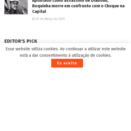
Apontado como assassino de Diabolin,
Boquinha morre em confronto com o Choque na
Capital
20 de Março de 2025
EDITOR'S PICK
Esse website utiliza cookies. Ao continuar a utilizar este website
está a dar consentimento à utilização de cookies.
Eu aceito
Prefeitura não “arreda o pé” e exige cumprimento
contratual do transporte coletivo da Capital
24 de Outubro de 2025
Espetáculo “A Origem da Páscoa” emociona
campo-grandenses na Páscoa da Família