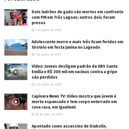
Dois ladrões de gado são mortos em confronto
com PM em Três Lagoas; outros dois foram
presos
3 de Junho de 2025
Adolescente morre e mais três ficam feridos em
tiroteio em festa junina no Lageado
7 de Junho de 2025
Vídeo: Jovens desligam padrão da UBS Santa
Emília e R$ 300 mil em vacinas contra a gripe
são perdidos
2 de Junho de 2025
Capivara News TV: Vídeo mostra que jovem é
morto espancado e tem corpo enterrado em
cova rasa, em Iguatemi
30 de Julho de 2025
Apontado como assassino de Diabolin,