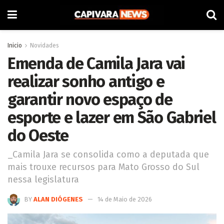
Inicio
Novidades
Emenda de Camila Jara vai
realizar sonho antigo e
garantir novo espaço de
esporte e lazer em São Gabriel
do Oeste
_Camila Jara se consolida como a deputada que
mais trouxe recursos para Mato Grosso do Sul
nessa legislatura
BY
ALAN DIÓGENES
14 de Maio de 2026