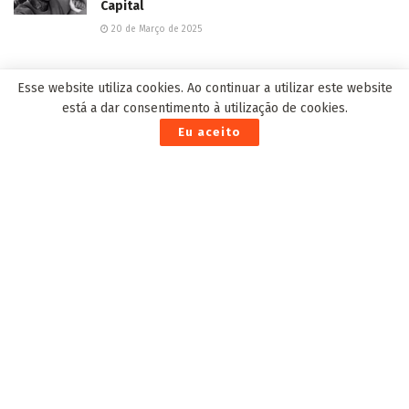
Capital
20 de Março de 2025
Esse website utiliza cookies. Ao continuar a utilizar este website
EDITOR'S PICK
está a dar consentimento à utilização de cookies.
Eu aceito
Chegada de Linn da Quebrada mostra que BBB aposta
em pessoas mais ativistas
2 de Fevereiro de 2022
Em Jaraguari, FestJar promove show final com os
cinco vencedores da 3ª edição
30 de Abril de 2024