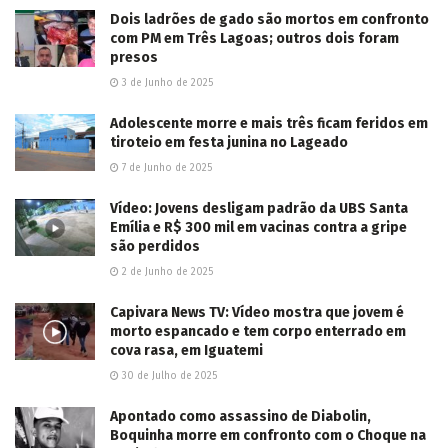
Dois ladrões de gado são mortos em confronto
com PM em Três Lagoas; outros dois foram
presos
3 de Junho de 2025
Adolescente morre e mais três ficam feridos em
tiroteio em festa junina no Lageado
7 de Junho de 2025
Vídeo: Jovens desligam padrão da UBS Santa
Emília e R$ 300 mil em vacinas contra a gripe
são perdidos
2 de Junho de 2025
Capivara News TV: Vídeo mostra que jovem é
morto espancado e tem corpo enterrado em
cova rasa, em Iguatemi
30 de Julho de 2025
Apontado como assassino de Diabolin,
Boquinha morre em confronto com o Choque na