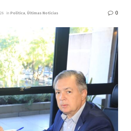
0
026
in
Política
,
Últimas Notícias