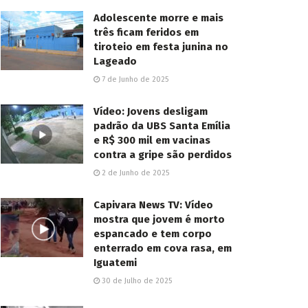
Adolescente morre e mais
três ficam feridos em
tiroteio em festa junina no
Lageado
7 de Junho de 2025
Vídeo: Jovens desligam
padrão da UBS Santa Emília
e R$ 300 mil em vacinas
contra a gripe são perdidos
2 de Junho de 2025
Capivara News TV: Vídeo
mostra que jovem é morto
espancado e tem corpo
enterrado em cova rasa, em
Iguatemi
30 de Julho de 2025