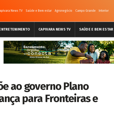
apivara News TV
Saúde e Bem estar
Agronegócio
Campo Grande
Interior
ENTRETENIMENTO
CAPIVARA NEWS TV
SAÚDE E BEM ESTAR
õe ao governo Plano
ança para Fronteiras e