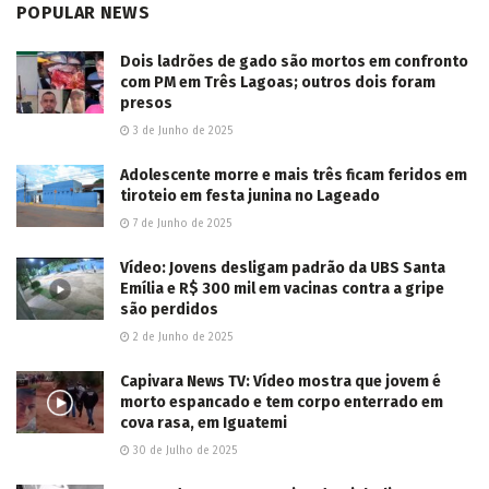
POPULAR NEWS
Dois ladrões de gado são mortos em confronto
com PM em Três Lagoas; outros dois foram
presos
3 de Junho de 2025
Adolescente morre e mais três ficam feridos em
tiroteio em festa junina no Lageado
7 de Junho de 2025
Vídeo: Jovens desligam padrão da UBS Santa
Emília e R$ 300 mil em vacinas contra a gripe
são perdidos
2 de Junho de 2025
Capivara News TV: Vídeo mostra que jovem é
morto espancado e tem corpo enterrado em
cova rasa, em Iguatemi
30 de Julho de 2025