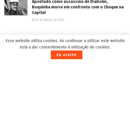
Apontado como assassino de Diabolin,
Boquinha morre em confronto com o Choque na
Capital
20 de Março de 2025
Esse website utiliza cookies. Ao continuar a utilizar este website
EDITOR'S PICK
está a dar consentimento à utilização de cookies.
Eu aceito
Governo do Estado abre concurso para professor, com
salário superior a R$ 4 mil e 722 vagas
23 de Fevereiro de 2022
Mulher é presa em MS com haxixe marroquino e