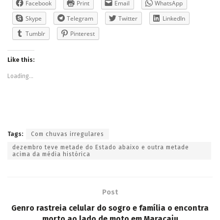
Facebook
Print
Email
WhatsApp
Skype
Telegram
Twitter
LinkedIn
Tumblr
Pinterest
Like this:
Loading...
Tags:
Com chuvas irregulares
dezembro teve metade do Estado abaixo e outra metade
acima da média histórica
Post
Genro rastreia celular do sogro e família o encontra
morto ao lado de moto em Maracaju