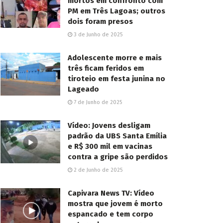
mortos em confronto com
PM em Três Lagoas; outros
dois foram presos
3 de Junho de 2025
Adolescente morre e mais
três ficam feridos em
tiroteio em festa junina no
Lageado
7 de Junho de 2025
Vídeo: Jovens desligam
padrão da UBS Santa Emília
e R$ 300 mil em vacinas
contra a gripe são perdidos
2 de Junho de 2025
Capivara News TV: Vídeo
mostra que jovem é morto
espancado e tem corpo