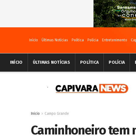
Início
Últimas Notícias
Política
Polícia
Entretenimento
Ca
INÍCIO
ÚLTIMAS NOTÍCIAS
POLÍTICA
POLÍCIA
Inicio
Campo Grande
Caminhoneiro tem m