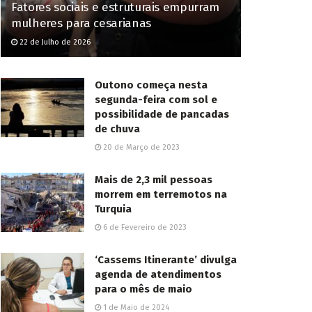
Fatores sociais e estruturais empurram
mulheres para cesarianas
22 de Julho de 2026
Outono começa nesta
segunda-feira com sol e
possibilidade de pancadas
de chuva
20 de Março de 2023
Mais de 2,3 mil pessoas
morrem em terremotos na
Turquia
6 de Fevereiro de 2023
‘Cassems Itinerante’ divulga
agenda de atendimentos
para o mês de maio
1 de Maio de 2024