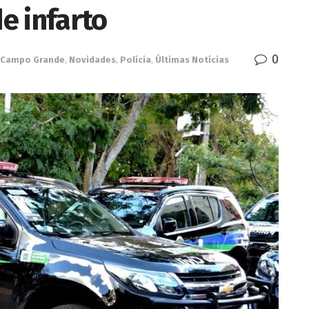
de infarto
0
Campo Grande
,
Novidades
,
Polícia
,
Últimas Notícias