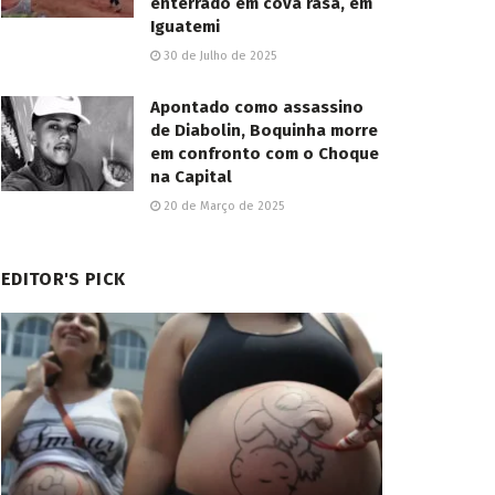
enterrado em cova rasa, em
Iguatemi
30 de Julho de 2025
Apontado como assassino
de Diabolin, Boquinha morre
em confronto com o Choque
na Capital
20 de Março de 2025
EDITOR'S PICK