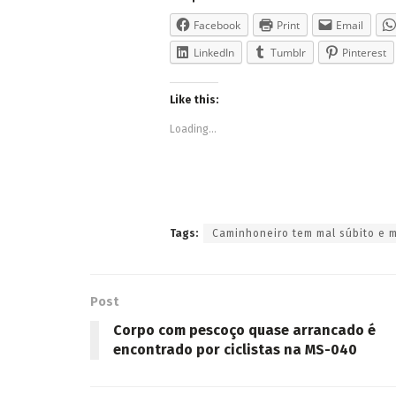
Facebook
Print
Email
LinkedIn
Tumblr
Pinterest
Like this:
Loading...
Tags:
Caminhoneiro tem mal súbito e m
Post
Corpo com pescoço quase arrancado é
encontrado por ciclistas na MS-040