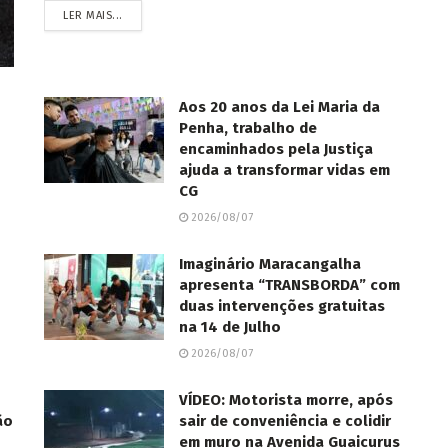
LER MAIS...
Aos 20 anos da Lei Maria da
Penha, trabalho de
encaminhados pela Justiça
ajuda a transformar vidas em
CG
2026/08/07
Imaginário Maracangalha
apresenta “TRANSBORDA” com
duas intervenções gratuitas
na 14 de Julho
2026/08/07
VÍDEO: Motorista morre, após
ão
sair de conveniência e colidir
em muro na Avenida Guaicurus