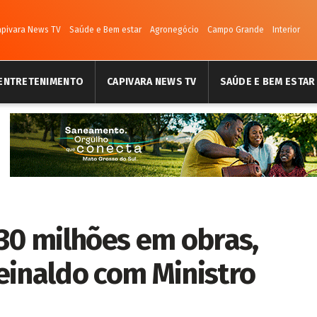
apivara News TV
Saúde e Bem estar
Agronegócio
Campo Grande
Interior
ENTRETENIMENTO
CAPIVARA NEWS TV
SAÚDE E BEM ESTAR
 30 milhões em obras,
einaldo com Ministro