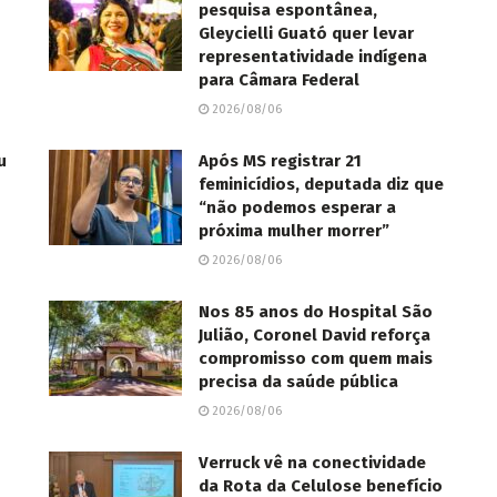
pesquisa espontânea,
Gleycielli Guató quer levar
representatividade indígena
para Câmara Federal
2026/08/06
u
Após MS registrar 21
feminicídios, deputada diz que
“não podemos esperar a
próxima mulher morrer”
2026/08/06
Nos 85 anos do Hospital São
Julião, Coronel David reforça
compromisso com quem mais
precisa da saúde pública
2026/08/06
Verruck vê na conectividade
da Rota da Celulose benefício