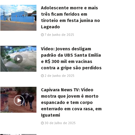
Adolescente morre e mais
três ficam feridos em
tiroteio em festa junina no
Lageado
7 de Junho de 2025
Vídeo: Jovens desligam
padrão da UBS Santa Emília
e R$ 300 mil em vacinas
contra a gripe são perdidos
2 de Junho de 2025
Capivara News TV: Vídeo
mostra que jovem é morto
espancado e tem corpo
enterrado em cova rasa, em
Iguatemi
30 de Julho de 2025