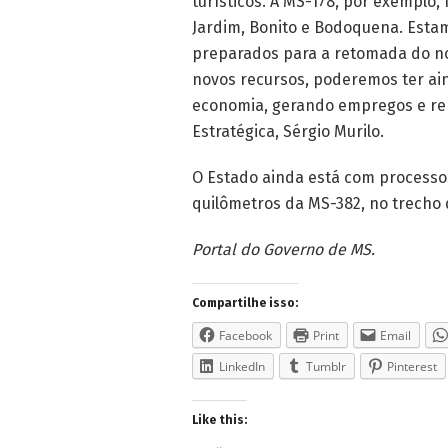
turísticos. A MS-178, por exemplo,
Jardim, Bonito e Bodoquena. Esta
preparados para a retomada do no
novos recursos, poderemos ter ai
economia, gerando empregos e ren
Estratégica, Sérgio Murilo.
O Estado ainda está com processos
quilômetros da MS-382, no trecho 
Portal do Governo de MS.
Compartilhe isso:
Facebook
Print
Email
LinkedIn
Tumblr
Pinterest
Like this: