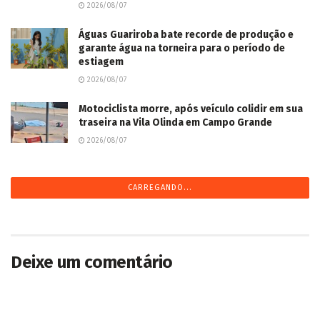
2026/08/07
Águas Guariroba bate recorde de produção e
garante água na torneira para o período de
estiagem
2026/08/07
Motociclista morre, após veículo colidir em sua
traseira na Vila Olinda em Campo Grande
2026/08/07
Morte precoce de jogador de Maracaju causa
comoção na sociedade esportiva da cidade
2026/08/07
Agro de MS amplia exportações em 12,4% com
destaque para soja e carne bovina
2026/08/07
Suzano abre 17 vagas de emprego em Água