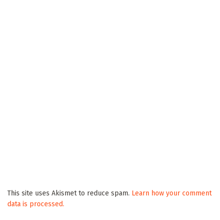
Clara, Brasilândia, Ribas e Três Lagoas
2026/08/07
Com risco de tempestades, Defesa Civil emite
alerta amarelo em Campo Grande
2026/08/07
Após ameaçar advogado dizendo ser membro
de facção, homem morre em confronto com PM
em Três Lagoas
2026/08/07
Aos 20 anos da Lei Maria da Penha, trabalho de
encaminhados pela Justiça ajuda a transformar
vidas em CG
2026/08/07
Vira CG leva asfalto às Vilas Nogueira e Aimoré
em Campo Grande
2026/08/07