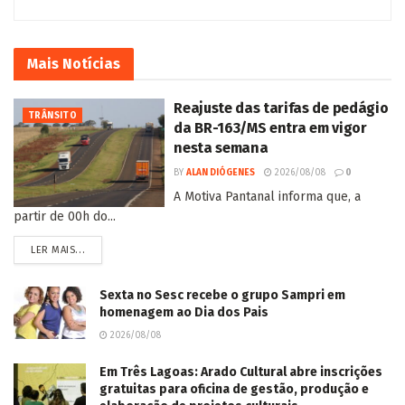
Mais
Notícias
Reajuste das tarifas de pedágio
TRÂNSITO
da BR-163/MS entra em vigor
nesta semana
BY
ALAN DIÓGENES
2026/08/08
0
A Motiva Pantanal informa que, a
partir de 00h do...
LER MAIS...
Sexta no Sesc recebe o grupo Sampri em
homenagem ao Dia dos Pais
2026/08/08
Em Três Lagoas: Arado Cultural abre inscrições
gratuitas para oficina de gestão, produção e