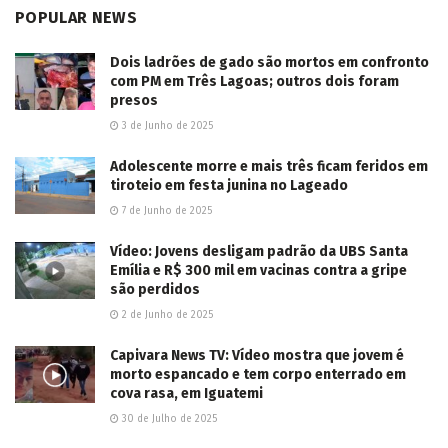
Imaginário Maracangalha apresenta
“TRANSBORDA” com duas intervenções
gratuitas na 14 de Julho
2026/08/07
Jovem motociclista morre ao colidir na traseira
de caminhão estacionado em Dourados
2026/08/07
VÍDEO: Motorista morre, após sair de
conveniência e colidir em muro na Avenida
Guaicurus
2026/08/07
LER MAIS...
Deixe um comentário