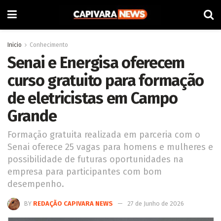
Inicio
Conhecimento
Senai e Energisa oferecem
curso gratuito para formação
de eletricistas em Campo
Grande
Formação gratuita realizada em parceria com o
Senai oferece 25 vagas para homens e mulheres e
possibilidade de futuras oportunidades na
empresa para participantes com bom
desempenho.
BY
REDAÇÃO CAPIVARA NEWS
27 de Junho de 2026