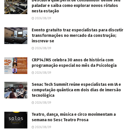
Descubra qual perfil de consumidor define seu
paladar e saiba como explorar novos rótulos
nesta estação
2026/08/09
Evento gratuito traz especialistas para discutir
transformações no mercado da construção;
inscreva-se
2026/08/09
CRP14/MS celebra 30 anos de história com
programação especial no mês da Psicologia
2026/08/09
Senac Tech Summit reúne especialistas em IA e
computação quântica em dois dias de imersão
tecnológica
2026/08/09
Teatro, dança, música e circo movimentam a
semana no Sesc Teatro Prosa
2026/08/09