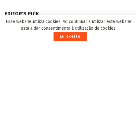
EDITOR'S PICK
Esse website utiliza cookies. Ao continuar a utilizar este website
está a dar consentimento à utilização de cookies.
Eu aceito
Duas pessoas morrem em colisão entre carro e
caminhão na BR-262 a 50 KM da Capital
26 de Junho de 2023
MS poderá receber investimentos privados em
rodovias, ferrovias e aeroportos
23 de Março de 2021
Funsat abre semana com mais de 1800 vagas de
emprego