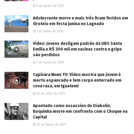
3 de Junho de 2025
Adolescente morre e mais três ficam feridos em
tiroteio em festa junina no Lageado
7 de Junho de 2025
Vídeo: Jovens desligam padrão da UBS Santa
Emília e R$ 300 mil em vacinas contra a gripe
são perdidos
2 de Junho de 2025
Capivara News TV: Vídeo mostra que jovem é
morto espancado e tem corpo enterrado em
cova rasa, em Iguatemi
30 de Julho de 2025
Apontado como assassino de Diabolin,
Boquinha morre em confronto com o Choque na
Capital
20 de Março de 2025