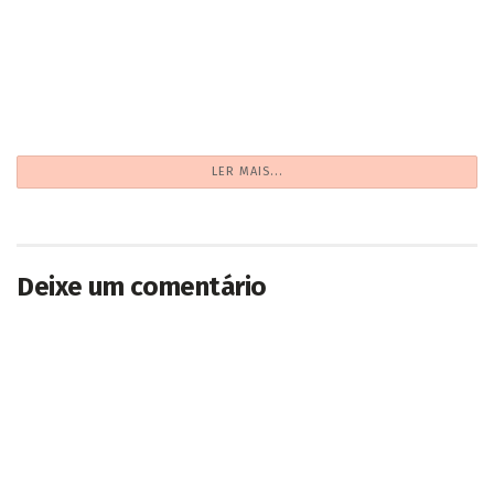
2026/08/08
Menos burocracia: Capital tem 149 mil empresas
ativas
2026/08/08
CARREGANDO...
Deixe um comentário