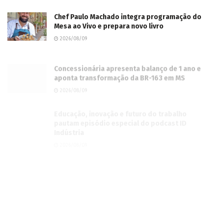
Chef Paulo Machado integra programação do
Mesa ao Vivo e prepara novo livro
2026/08/09
Concessionária apresenta balanço de 1 ano e
aponta transformação da BR-163 em MS
2026/08/09
Educação, inovação e futuro do trabalho
pautam episódio especial do podcast ID
Indústria
2026/08/09
Nova Andradina se destaca na produção de
amendoim, avalia Verruck
2026/08/09
Reajuste das tarifas de pedágio da BR-163/MS
entra em vigor nesta semana
2026/08/08