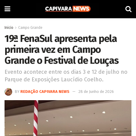
Inicio
Campo Grande
19ª FenaSul apresenta pela
primeira vez em Campo
Grande o Festival de Louças
Evento acontece entre os dias 3 e 12 de julho no
Parque de Exposições Laucídio Coelho.
BY
REDAÇÃO CAPIVARA NEWS
28 de Junho de 2026