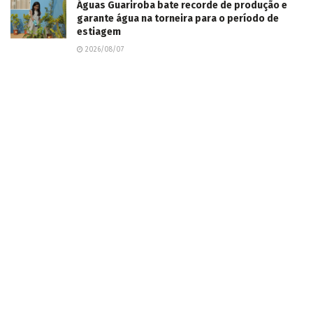
Águas Guariroba bate recorde de produção e
garante água na torneira para o período de
estiagem
2026/08/07
Motociclista morre, após veículo colidir em sua
traseira na Vila Olinda em Campo Grande
2026/08/07
Morte precoce de jogador de Maracaju causa
comoção na sociedade esportiva da cidade
2026/08/07
Agro de MS amplia exportações em 12,4% com
destaque para soja e carne bovina
2026/08/07
Suzano abre 17 vagas de emprego em Água
Clara, Brasilândia, Ribas e Três Lagoas
2026/08/07