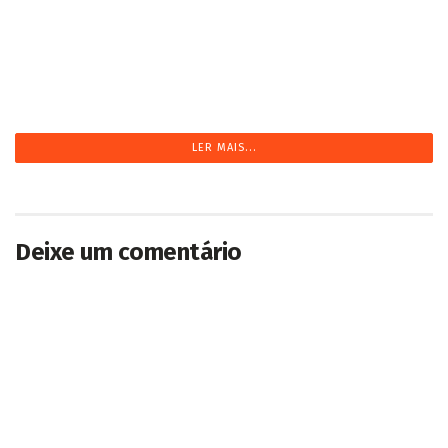
Jovem motociclista morre ao colidir na traseira
de caminhão estacionado em Dourados
2026/08/07
CARREGANDO...
Deixe um comentário