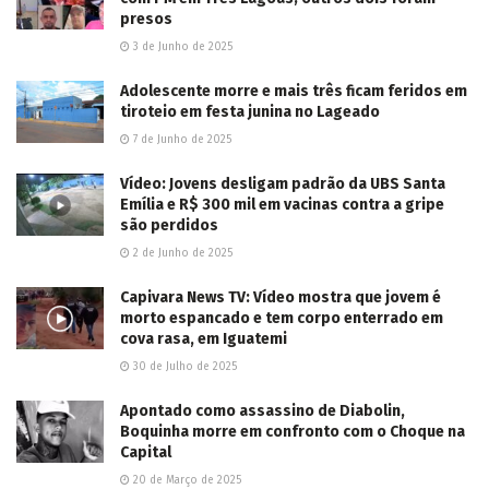
presos
3 de Junho de 2025
Adolescente morre e mais três ficam feridos em
tiroteio em festa junina no Lageado
7 de Junho de 2025
Vídeo: Jovens desligam padrão da UBS Santa
Emília e R$ 300 mil em vacinas contra a gripe
são perdidos
2 de Junho de 2025
Capivara News TV: Vídeo mostra que jovem é
morto espancado e tem corpo enterrado em
cova rasa, em Iguatemi
30 de Julho de 2025
Apontado como assassino de Diabolin,
Boquinha morre em confronto com o Choque na
Capital
20 de Março de 2025