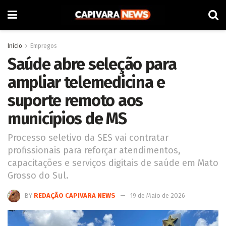
Inicio
Empregos
Saúde abre seleção para
ampliar telemedicina e
suporte remoto aos
municípios de MS
Processo seletivo da SES vai contratar
profissionais para reforçar atendimentos,
capacitações e serviços digitais de saúde em Mato
Grosso do Sul.
BY
REDAÇÃO CAPIVARA NEWS
19 de Maio de 2026