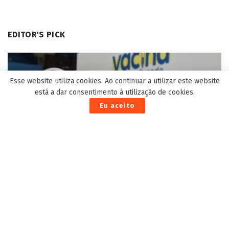
EDITOR'S PICK
Esse website utiliza cookies. Ao continuar a utilizar este website
está a dar consentimento à utilização de cookies.
Eu aceito
Pessoas com 38 e 39 anos e quem precisa tomar 2ª
dose contra Covid se vacina hoje na Capital
9 de Julho de 2021
Dentistas desmentem Prefeitura de Corumbá e
afirmam que não houve diálogo com a classe
8 de Agosto de 2022
Alianças fortes, resultados concretos!