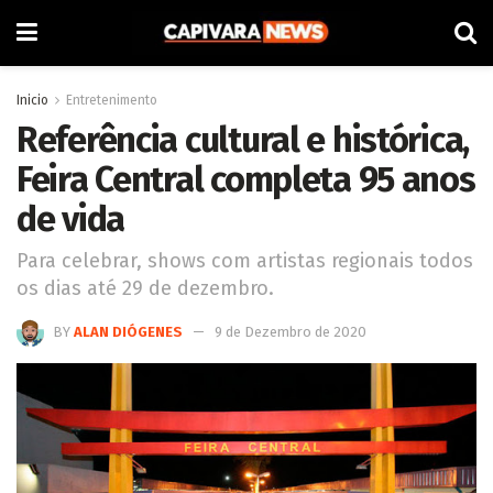
Inicio
Entretenimento
Referência cultural e histórica,
Feira Central completa 95 anos
de vida
Para celebrar, shows com artistas regionais todos
os dias até 29 de dezembro.
BY
ALAN DIÓGENES
9 de Dezembro de 2020