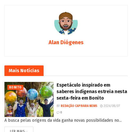
Alan Diógenes
Mais
Notícias
Espetáculo inspirado em
BONITO
saberes indígenas estreia nesta
sexta-feira em Bonito
BY
REDAÇÃO CAPIVARA NEWS
2026/08/07
0
A busca pelas origens da vida ganha novas possibilidades no...
LER MAIS...