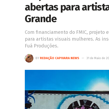
abertas para artis
Grande
Com financiamento do FMIC, projeto 
para artistas visuais mulheres. As in
Fuá Produções.
BY
REDAÇÃO CAPIVARA NEWS
31 de Maio de 2