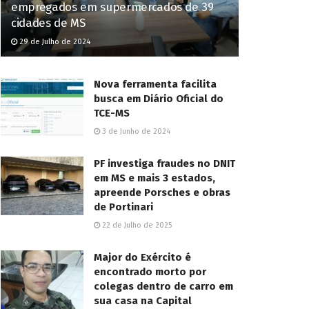
empregados em supermercados de 39
cidades de MS
29 de Julho de 2024
Nova ferramenta facilita
busca em Diário Oficial do
TCE-MS
3 de Junho de 2024
PF investiga fraudes no DNIT
em MS e mais 3 estados,
apreende Porsches e obras
de Portinari
22 de Julho de 2025
Major do Exército é
encontrado morto por
colegas dentro de carro em
sua casa na Capital