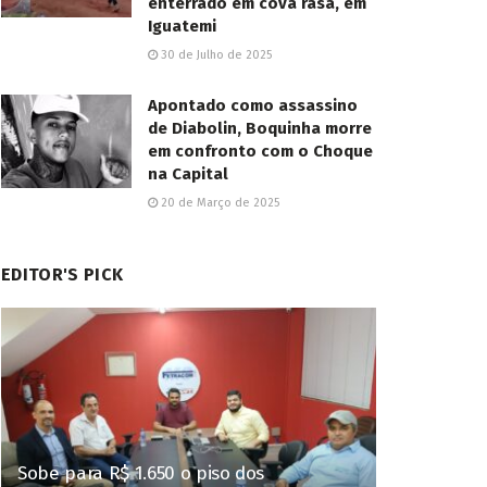
enterrado em cova rasa, em
Iguatemi
30 de Julho de 2025
Apontado como assassino
de Diabolin, Boquinha morre
em confronto com o Choque
na Capital
20 de Março de 2025
EDITOR'S PICK
Sobe para R$ 1.650 o piso dos