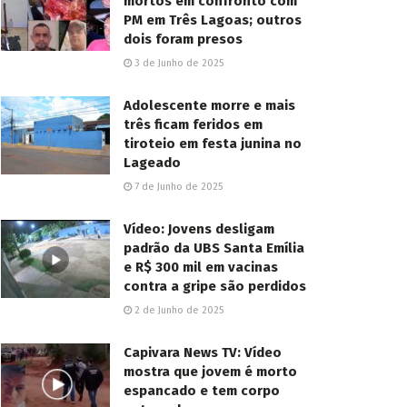
mortos em confronto com
PM em Três Lagoas; outros
dois foram presos
3 de Junho de 2025
Adolescente morre e mais
três ficam feridos em
tiroteio em festa junina no
Lageado
7 de Junho de 2025
Vídeo: Jovens desligam
padrão da UBS Santa Emília
e R$ 300 mil em vacinas
contra a gripe são perdidos
2 de Junho de 2025
Capivara News TV: Vídeo
mostra que jovem é morto
espancado e tem corpo