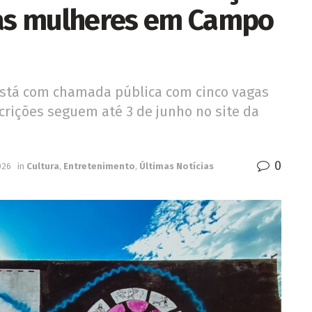
tas mulheres em Campo
está com chamada pública com cinco vagas
scrições seguem até 3 de junho no site da
0
026
in
Cultura
,
Entretenimento
,
Últimas Notícias