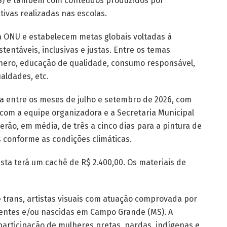
S) e também com conteúdos produzidos por
tivas realizadas nas escolas.
 ONU e estabelecem metas globais voltadas à
entáveis, inclusivas e justas. Entre os temas
nero, educação de qualidade, consumo responsável,
aldades, etc.
ta entre os meses de julho e setembro de 2026, com
com a equipe organizadora e a Secretaria Municipal
erão, em média, de três a cinco dias para a pintura de
 conforme as condições climáticas.
sta terá um cachê de R$ 2.400,00. Os materiais de
 trans, artistas visuais com atuação comprovada por
dentes e/ou nascidas em Campo Grande (MS). A
articipação de mulheres pretas, pardas, indígenas e