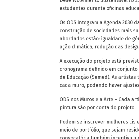
Desenvolvimento Sustentável (OD
estudantes durante oficinas educa
Os ODS integram a Agenda 2030 da
construção de sociedades mais sust
abordados estão: igualdade de gê
ação climática, redução das desigu
A execução do projeto está previs
cronograma definido em conjunto 
de Educação (Semed). As artistas t
cada muro, podendo haver ajustes
ODS nos Muros e a Arte – Cada arti
pintura são por conta do projeto.
Podem se inscrever mulheres cis e
meio de portfólio, que sejam resi
convocatória também incentiva a p