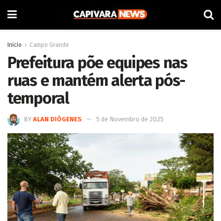
Inicio
Campo Grande
Prefeitura põe equipes nas
ruas e mantém alerta pós-
temporal
BY
ALAN DIÓGENES
5 de Novembro de 2025