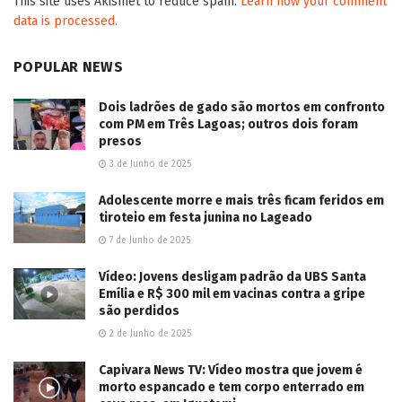
This site uses Akismet to reduce spam.
Learn how your comment
data is processed.
POPULAR NEWS
Dois ladrões de gado são mortos em confronto
com PM em Três Lagoas; outros dois foram
presos
3 de Junho de 2025
Adolescente morre e mais três ficam feridos em
tiroteio em festa junina no Lageado
7 de Junho de 2025
Vídeo: Jovens desligam padrão da UBS Santa
Emília e R$ 300 mil em vacinas contra a gripe
são perdidos
2 de Junho de 2025
Capivara News TV: Vídeo mostra que jovem é
morto espancado e tem corpo enterrado em