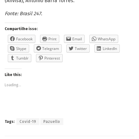
(Anvisa), Antônio Barra Torres.
Fonte: Brasil 247.
Compartilhe isso:
Facebook
Print
Email
WhatsApp
Skype
Telegram
Twitter
LinkedIn
Tumblr
Pinterest
Like this:
Loading...
Tags:
Covid-19
Pazuello