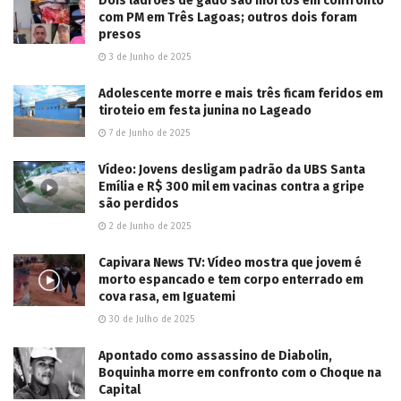
Caminhoneiro sai da pista, colide em árvore na
BR-267 e morre em Nova Andradina
2026/08/05
Homem se passa por pai de criança de 9 anos e
a estupra durante passeio em Aparecida do
Taboado
2026/08/05
LER MAIS...
Deixe um comentário