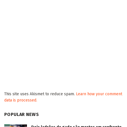
Verruck vê na conectividade da Rota da Celulose
benefício para 23 mil produtores
2026/08/05
Presidente da Fiems destaca exportações,
tecnologia e missões empresariais para
fortalecer laços com Okinawa
2026/08/05
Homem mata companheira de 22 anos a golpes
de faca em aldeia de Paranhos
2026/08/05
Mara Caseiro solicita operação tapa-buracos na
MS-160 entre Tacuru e Sete Quedas
2026/08/05
Igreja arrecada fraldas através do “Mãos que
Ajudam” para pacientes atendidos pela AACC
2026/08/05