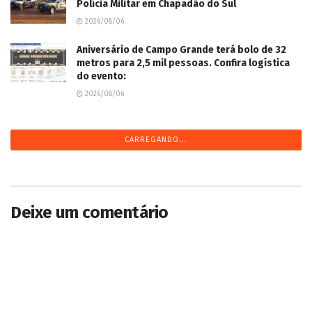
Polícia Militar em Chapadão do Sul
2026/08/06
Aniversário de Campo Grande terá bolo de 32
metros para 2,5 mil pessoas. Confira logística
do evento:
2026/08/06
Homem mata mulher a golpes de faca e diz a
familiares: “fiz cag@da” em Rio Verde de MT
2026/08/06
Homem é morto a golpes de faca em rua de
Sidrolândia
2026/08/05
Podcast Papo Cerrado estreia temporada com
histórias que revelam a identidade do Centro-
Oeste
2026/08/05