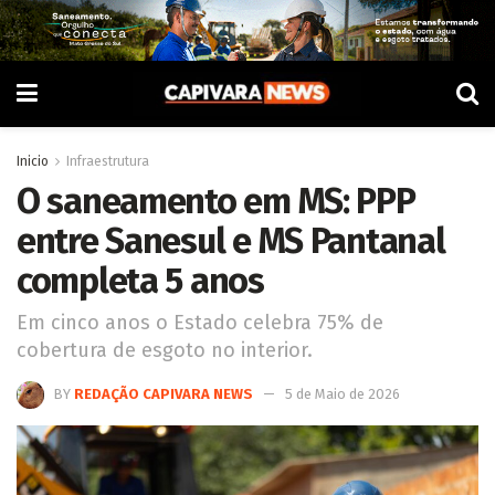
Inicio
Infraestrutura
O saneamento em MS: PPP
entre Sanesul e MS Pantanal
completa 5 anos
Em cinco anos o Estado celebra 75% de
cobertura de esgoto no interior.
BY
REDAÇÃO CAPIVARA NEWS
5 de Maio de 2026