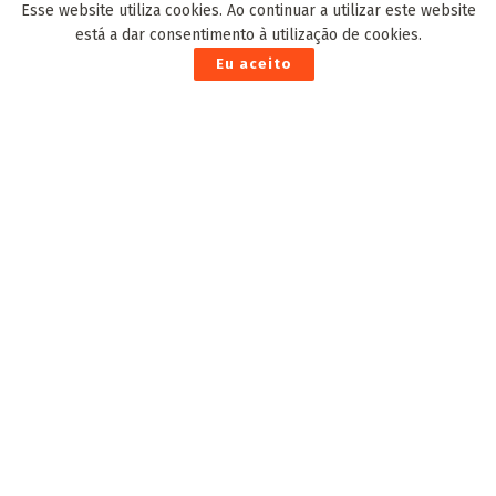
Esse website utiliza cookies. Ao continuar a utilizar este website
está a dar consentimento à utilização de cookies.
Eu aceito
Dica de sobremesa para o fim de ano: “Pudim de Chia”
25 de Dezembro de 2021
Identificadas as vítimas fatais de acidente
aéreo na Capital: piloto e pesquisadora alemã
3 de Julho de 2026
Banda Projeto Kzulo lança single “Gaia” do seu
primeiro EP “Braslumbia”
17 de Setembro de 2021