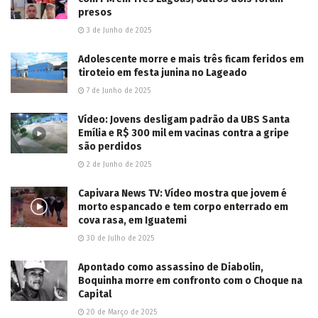
presos
3 de Junho de 2025
Adolescente morre e mais três ficam feridos em
tiroteio em festa junina no Lageado
7 de Junho de 2025
Vídeo: Jovens desligam padrão da UBS Santa
Emília e R$ 300 mil em vacinas contra a gripe
são perdidos
2 de Junho de 2025
Capivara News TV: Vídeo mostra que jovem é
morto espancado e tem corpo enterrado em
cova rasa, em Iguatemi
30 de Julho de 2025
Apontado como assassino de Diabolin,
Boquinha morre em confronto com o Choque na
Capital
20 de Março de 2025