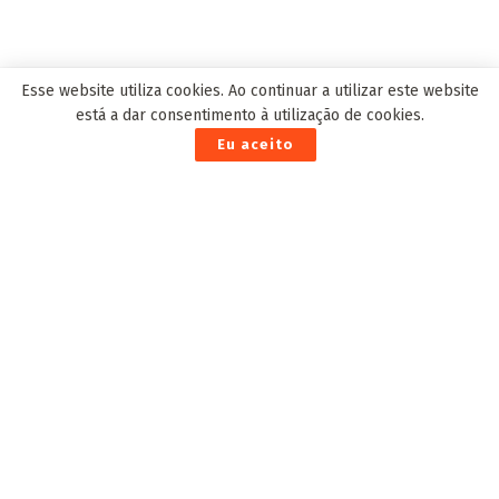
EDITOR'S PICK
Esse website utiliza cookies. Ao continuar a utilizar este website
está a dar consentimento à utilização de cookies.
Eu aceito
Sem capacete, homem tenta ultrapassar carreta é
atropelado e morre na BR-163
5 de Maio de 2023
Sobrevivente de infecção generalizada lembra
que ação rápida de médicos foi determinante
para salvá-lo
12 de Setembro de 2023