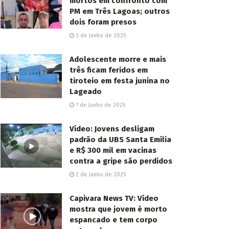
mortos em confronto com
PM em Três Lagoas; outros
dois foram presos
3 de Junho de 2025
Adolescente morre e mais
três ficam feridos em
tiroteio em festa junina no
Lageado
7 de Junho de 2025
Vídeo: Jovens desligam
padrão da UBS Santa Emília
e R$ 300 mil em vacinas
contra a gripe são perdidos
2 de Junho de 2025
Capivara News TV: Vídeo
mostra que jovem é morto
espancado e tem corpo