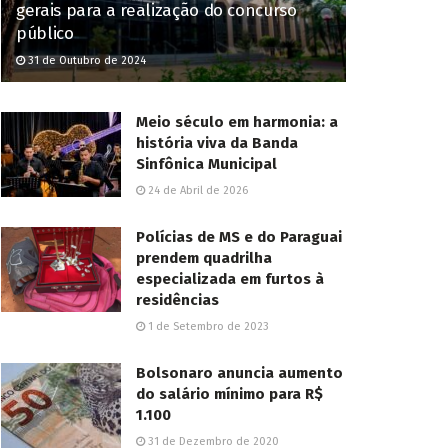
gerais para a realização do concurso
público
31 de Outubro de 2024
Meio século em harmonia: a
história viva da Banda
Sinfônica Municipal
24 de Abril de 2026
Polícias de MS e do Paraguai
prendem quadrilha
especializada em furtos à
residências
1 de Setembro de 2023
Bolsonaro anuncia aumento
do salário mínimo para R$
1.100
31 de Dezembro de 2020