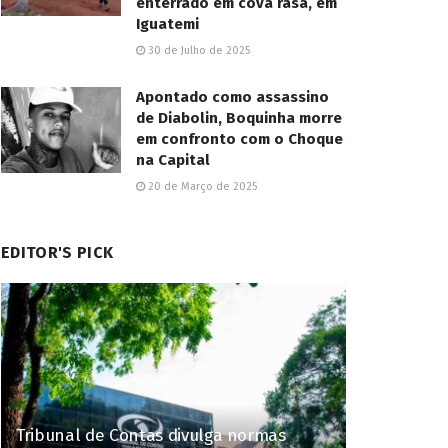
enterrado em cova rasa, em
Iguatemi
30 de Julho de 2025
Apontado como assassino
de Diabolin, Boquinha morre
em confronto com o Choque
na Capital
20 de Março de 2025
EDITOR'S PICK
Tribunal de Contas divulga normas