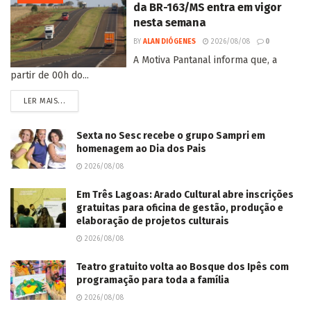
da BR-163/MS entra em vigor
nesta semana
BY
ALAN DIÓGENES
2026/08/08
0
A Motiva Pantanal informa que, a
partir de 00h do...
LER MAIS...
Sexta no Sesc recebe o grupo Sampri em
homenagem ao Dia dos Pais
2026/08/08
Em Três Lagoas: Arado Cultural abre inscrições
gratuitas para oficina de gestão, produção e
elaboração de projetos culturais
2026/08/08
Teatro gratuito volta ao Bosque dos Ipês com
programação para toda a família
2026/08/08