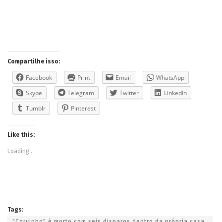
Compartilhe isso:
Facebook
Print
Email
WhatsApp
Skype
Telegram
Twitter
LinkedIn
Tumblr
Pinterest
Like this:
Loading...
Tags:
"Corvinho" é morto com seis disparos dentro da própria casa