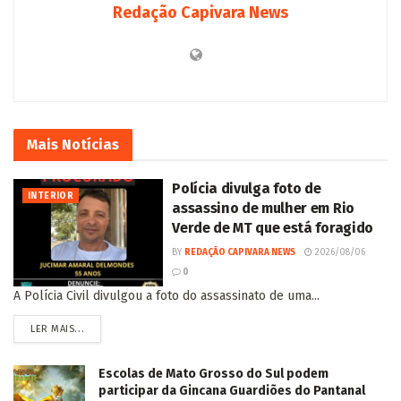
Redação Capivara News
Mais
Notícias
Polícia divulga foto de
INTERIOR
assassino de mulher em Rio
Verde de MT que está foragido
BY
REDAÇÃO CAPIVARA NEWS
2026/08/06
0
A Polícia Civil divulgou a foto do assassinato de uma...
LER MAIS...
Escolas de Mato Grosso do Sul podem
participar da Gincana Guardiões do Pantanal