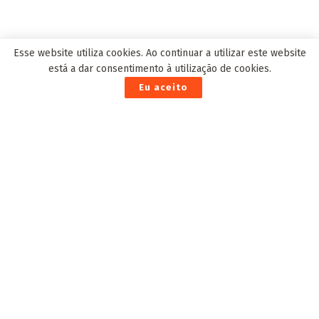
EDITOR'S PICK
Esse website utiliza cookies. Ao continuar a utilizar este website
está a dar consentimento à utilização de cookies.
Eu aceito
Prefeitura prorroga o prazo de inscrições para a 5ª
Conferência Municipal do Meio Ambiente
10 de Dezembro de 2024
Fundesporte firma parceria para implantar
programa Gol do Brasil em Dourados
7 de Março de 2021
Reinaldo convida população para Convenção no