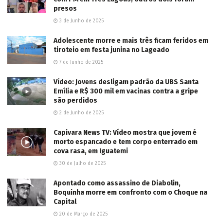
presos
3 de Junho de 2025
Adolescente morre e mais três ficam feridos em
tiroteio em festa junina no Lageado
7 de Junho de 2025
Vídeo: Jovens desligam padrão da UBS Santa
Emília e R$ 300 mil em vacinas contra a gripe
são perdidos
2 de Junho de 2025
Capivara News TV: Vídeo mostra que jovem é
morto espancado e tem corpo enterrado em
cova rasa, em Iguatemi
30 de Julho de 2025
Apontado como assassino de Diabolin,
Boquinha morre em confronto com o Choque na
Capital
20 de Março de 2025