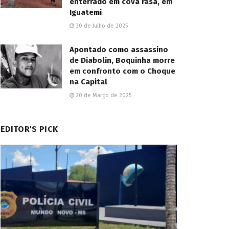
enterrado em cova rasa, em
Iguatemi
30 de Julho de 2025
Apontado como assassino
de Diabolin, Boquinha morre
em confronto com o Choque
na Capital
20 de Março de 2025
EDITOR'S PICK