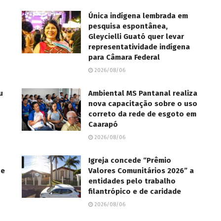
Única indígena lembrada em
pesquisa espontânea,
Gleycielli Guató quer levar
representatividade indígena
para Câmara Federal
2026/08/06
u
Ambiental MS Pantanal realiza
nova capacitação sobre o uso
correto da rede de esgoto em
Caarapó
2026/08/06
Igreja concede “Prêmio
ue
Valores Comunitários 2026” a
entidades pelo trabalho
filantrópico e de caridade
2026/08/06