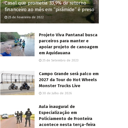
Casal que prometia 33,9% de retorno
financeiro ao mês em “pirâmide” é preso
25 de Fevereiro de 2022
Projeto Viva Pantanal busca
parceiros para manter e
apoiar projeto de canoagem
em Aquidauana
25 de Setembro de 2023
Campo Grande será palco em
2027 da Tour do Hot Wheels
Monster Trucks Live
30 de Julho de 2026
Aula inaugural de
Especialização em
Policiamento de Fronteira
acontece nesta terça-feira