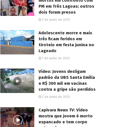
mortos em confronto com
PM em Três Lagoas; outros
dois foram presos
3 de Junho de 2025
Adolescente morre e mais
três ficam feridos em
tiroteio em festa junina no
Lageado
7 de Junho de 2025
Vídeo: Jovens desligam
padrão da UBS Santa Emília
e R$ 300 mil em vacinas
contra a gripe são perdidos
2 de Junho de 2025
Capivara News TV: Vídeo
mostra que jovem é morto
espancado e tem corpo