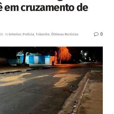
ê em cruzamento de
0
026
in
Interior
,
Polícia
,
Trânsito
,
Últimas Notícias