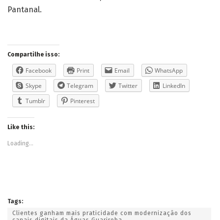
Pantanal.
Compartilhe isso:
Facebook
Print
Email
WhatsApp
Skype
Telegram
Twitter
LinkedIn
Tumblr
Pinterest
Like this:
Loading...
Tags:
Clientes ganham mais praticidade com modernização dos
canais digitais da Águas Guariroba