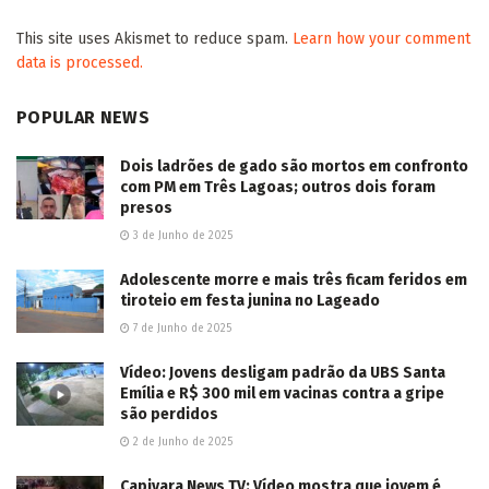
This site uses Akismet to reduce spam.
Learn how your comment
data is processed.
POPULAR NEWS
Dois ladrões de gado são mortos em confronto
com PM em Três Lagoas; outros dois foram
presos
3 de Junho de 2025
Adolescente morre e mais três ficam feridos em
tiroteio em festa junina no Lageado
7 de Junho de 2025
Vídeo: Jovens desligam padrão da UBS Santa
Emília e R$ 300 mil em vacinas contra a gripe
são perdidos
2 de Junho de 2025
Capivara News TV: Vídeo mostra que jovem é