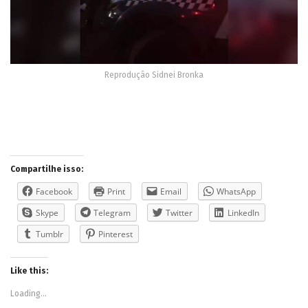
Reprodução Sidnei Bronka
Compartilhe isso:
Facebook
Print
Email
WhatsApp
Skype
Telegram
Twitter
LinkedIn
Tumblr
Pinterest
Like this:
Loading...