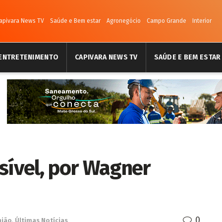
apivara News TV
Saúde e Bem estar
Agronegócio
Campo Grande
Interior
ENTRETENIMENTO
CAPIVARA NEWS TV
SAÚDE E BEM ESTAR
sível, por Wagner
0
nião
,
Últimas Notícias