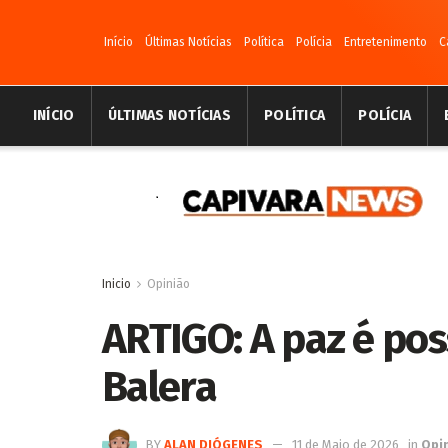
Início
Últimas Notícias
Política
Polícia
Entretenimento
C
INÍCIO
ÚLTIMAS NOTÍCIAS
POLÍTICA
POLÍCIA
Inicio
Opinião
ARTIGO: A paz é pos
Balera
BY
ALAN DIÓGENES
11 de Maio de 2026
in
Opi