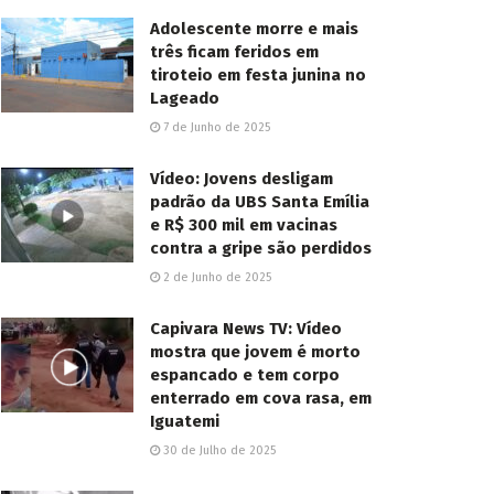
Adolescente morre e mais
três ficam feridos em
tiroteio em festa junina no
Lageado
7 de Junho de 2025
Vídeo: Jovens desligam
padrão da UBS Santa Emília
e R$ 300 mil em vacinas
contra a gripe são perdidos
2 de Junho de 2025
Capivara News TV: Vídeo
mostra que jovem é morto
espancado e tem corpo
enterrado em cova rasa, em
Iguatemi
30 de Julho de 2025