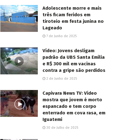
Adolescente morre e mais
três ficam feridos em
tiroteio em festa junina no
Lageado
7 de Junho de 2025
Vídeo: Jovens desligam
padrão da UBS Santa Emília
e R$ 300 mil em vacinas
contra a gripe são perdidos
2 de Junho de 2025
Capivara News TV: Vídeo
mostra que jovem é morto
espancado e tem corpo
enterrado em cova rasa, em
Iguatemi
30 de Julho de 2025