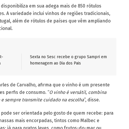
isponibiliza em sua adega mais de 850 rótulos
s. A variedade inclui vinhos de regiões tradicionais,
rtugal, além de rótulos de países que vêm ampliando
ional.
R-
Sexta no Sesc recebe o grupo Sampri em
a
homenagem ao Dia dos Pais
rles de Carvalho, afirma que o vinho é um presente
es perfis de consumo. “
O vinho é versátil, combina
o e sempre transmite cuidado na escolha
”, disse.
o pode ser orientada pelo gosto de quem recebe: para
massas mais encorpadas, tintos como Malbec e
as; já para pratos leves, como frutos-do-mar ou