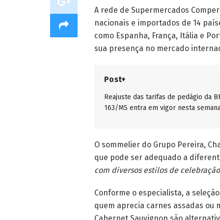
A rede de Supermercados Comper d
nacionais e importados de 14 paíse
como Espanha, França, Itália e Po
sua presença no mercado internac
Post+
Reajuste das tarifas de pedágio da B
163/MS entra em vigor nesta seman
O sommelier do Grupo Pereira, Cha
que pode ser adequado a diferent
com diversos estilos de celebraçã
Conforme o especialista, a seleçã
quem aprecia carnes assadas ou 
Cabernet Sauvignon são alternativ