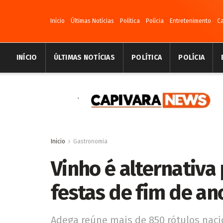
Início
Últimas Notícias
Política
Polícia
Entretenimento
C
INÍCIO
ÚLTIMAS NOTÍCIAS
POLÍTICA
POLÍCIA
Inicio
Gastronomia
Vinho é alternativa
festas de fim de an
Adega reúne mais de 850 rótulos naci