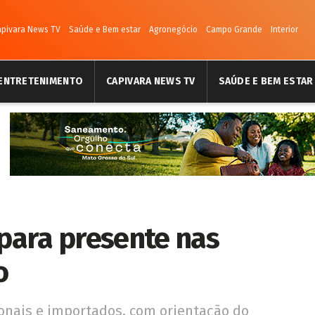
apivara News TV
Saúde e Bem estar
Agronegócio
Campo Grande
Interior
ENTRETENIMENTO
CAPIVARA NEWS TV
SAÚDE E BEM ESTAR
 para presente nas
o
onais e importados, com orientação do